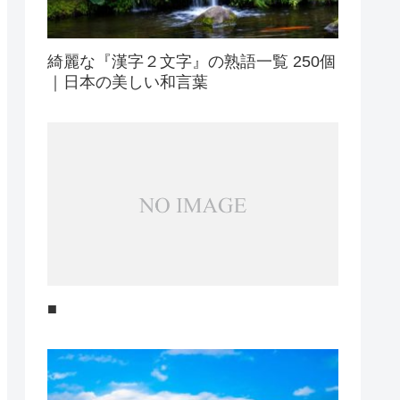
綺麗な『漢字２文字』の熟語一覧 250個
｜日本の美しい和言葉
■