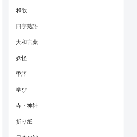
和歌
四字熟語
大和言葉
妖怪
季語
学び
寺・神社
折り紙