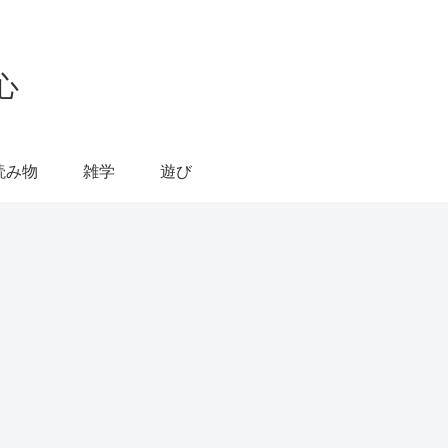
心
読み物
雑学
遊び