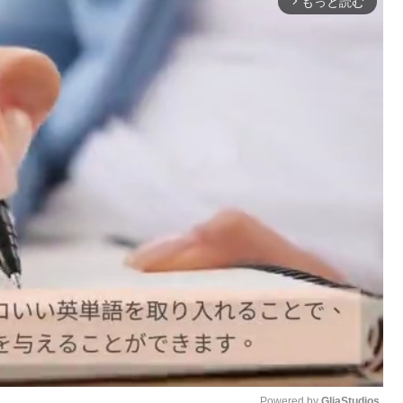
もっと読む
arrow_forward_ios
Powered by 
GliaStudios