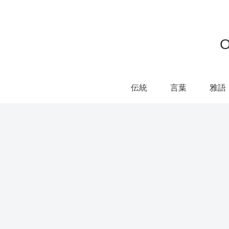
伝統
言葉
雅語