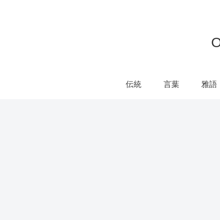
伝統
言葉
雅語