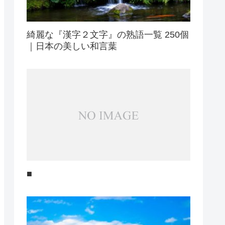
綺麗な『漢字２文字』の熟語一覧 250個
｜日本の美しい和言葉
■