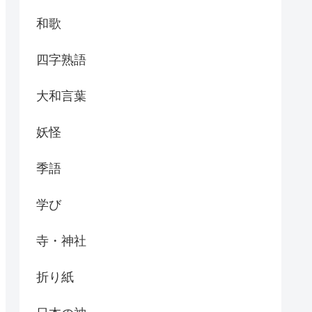
和歌
四字熟語
大和言葉
妖怪
季語
学び
寺・神社
折り紙