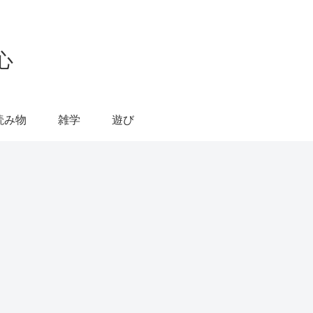
心
読み物
雑学
遊び