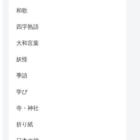
和歌
四字熟語
大和言葉
妖怪
季語
学び
寺・神社
折り紙