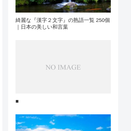
綺麗な『漢字２文字』の熟語一覧 250個
｜日本の美しい和言葉
■