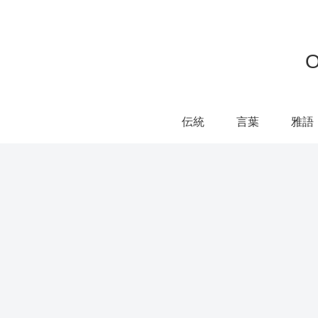
伝統
言葉
雅語