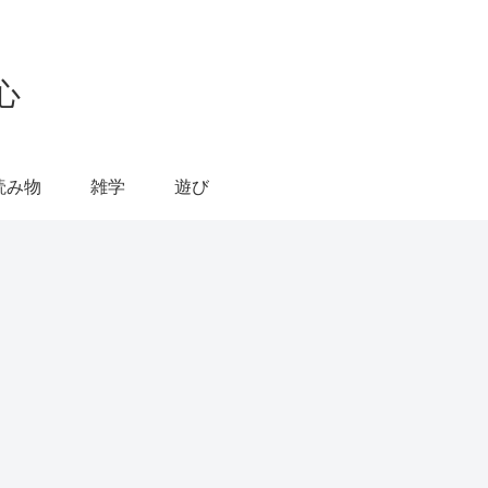
心
読み物
雑学
遊び