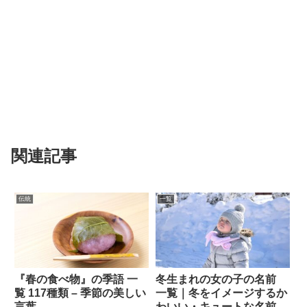
関連記事
伝統
一覧
『春の食べ物』の季語 一
冬生まれの女の子の名前
覧 117種類 – 季節の美しい
一覧｜冬をイメージするか
言葉
わいい・キュートな名前