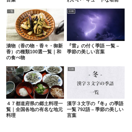
一覧
伝統
漬物（香の物・香々・御新
『雷』の付く季語 一覧 –
香）の種類100選一覧｜和
季節の美しい言葉
の食べ物
一覧
伝統
４７都道府県の郷土料理一
漢字３文字の『冬』の季語
覧｜全国各地の有名な地元
一覧 792語 – 季節の美しい
料理
言葉