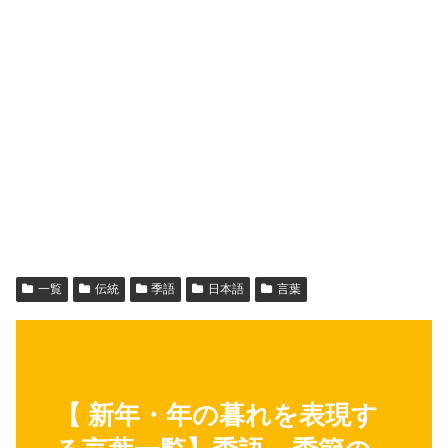
一覧
伝統
季語
日本語
言葉
【 新年・年の暮れを表現す