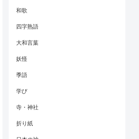
和歌
四字熟語
大和言葉
妖怪
季語
学び
寺・神社
折り紙