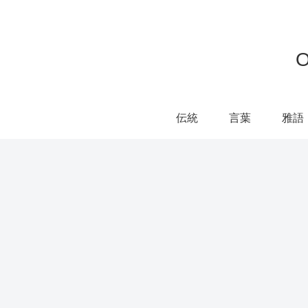
伝統
言葉
雅語