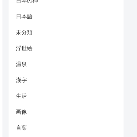
日本の神
日本語
未分類
浮世絵
温泉
漢字
生活
画像
言葉