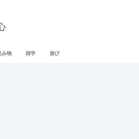
心
読み物
雑学
遊び