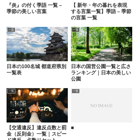
『炎』の付く季語 一覧 –
【 新年・年の暮れを表現
季節の美しい言葉
する言葉一覧】季語 – 季節
の言葉 一覧
一覧
一覧
日本の100名城 都道府県別
日本の国営公園一覧と広さ
一覧表
ランキング｜日本の美しい
公園
一覧
一覧
【交通違反】違反点数と罰
■
金（反則金）一覧｜スピー