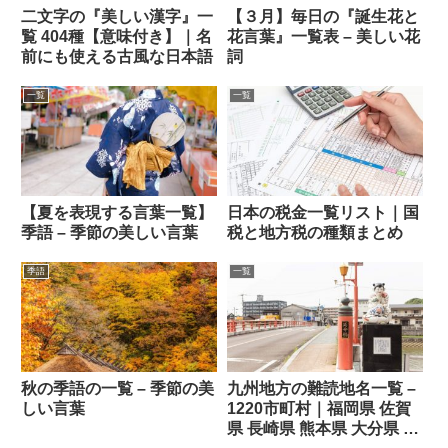
二文字の『美しい漢字』一
【３月】毎日の『誕生花と
覧 404種【意味付き】｜名
花言葉』一覧表 – 美しい花
前にも使える古風な日本語
詞
一覧
一覧
【夏を表現する言葉一覧】
日本の税金一覧リスト｜国
季語 – 季節の美しい言葉
税と地方税の種類まとめ
季語
一覧
秋の季語の一覧 – 季節の美
九州地方の難読地名一覧 –
しい言葉
1220市町村｜福岡県 佐賀
県 長崎県 熊本県 大分県 宮