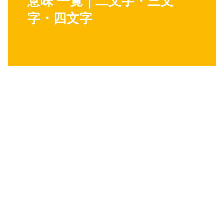
意味 一覧｜二文字・三文
字・四文字