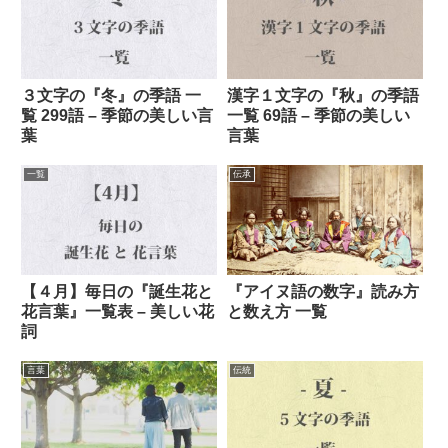
３文字の『冬』の季語 一
漢字１文字の『秋』の季語
覧 299語 – 季節の美しい言
一覧 69語 – 季節の美しい
葉
言葉
一覧
伝承
【４月】毎日の『誕生花と
『アイヌ語の数字』読み方
花言葉』一覧表 – 美しい花
と数え方 一覧
詞
言葉
伝統