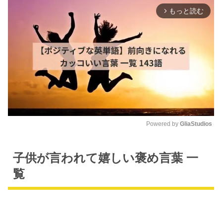
もっと読む
arrow_forward_ios
Powered by 
GliaStudios
M
u
子供が言われて嬉しい褒め言葉 一
t
覧
e