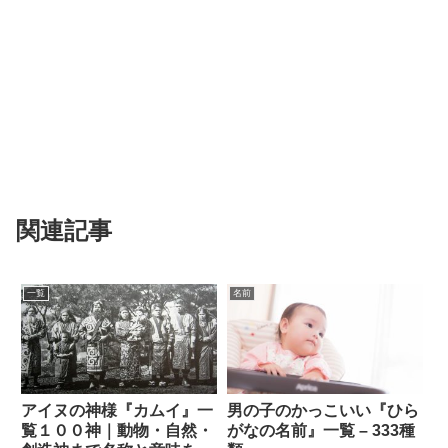
関連記事
一覧
名前
アイヌの神様『カムイ』一
男の子のかっこいい『ひら
覧１００神｜動物・自然・
がなの名前』一覧 – 333種