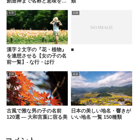
創造神まで名称と意味を紹
類
介！
名前
伝統
漢字２文字の『花・植物』
■
を連想させる【女の子の名
前一覧】- な行・は行
名前
名前
古風で雅な男の子の名前
日本の美しい地名・響きが
120選 ― 大和言葉に宿る美
いい地名 一覧 150種類