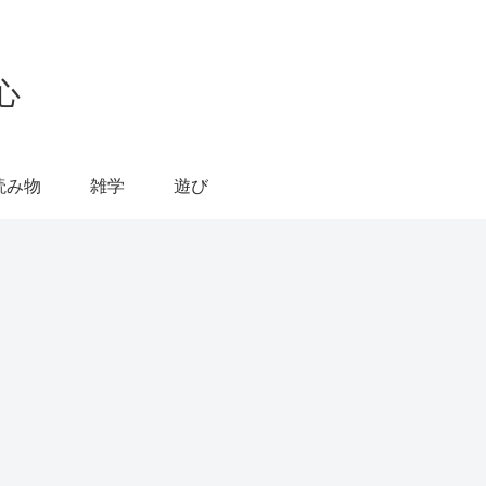
心
読み物
雑学
遊び