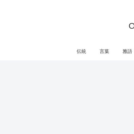
伝統
言葉
雅語