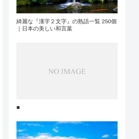
綺麗な『漢字２文字』の熟語一覧 250個
｜日本の美しい和言葉
■