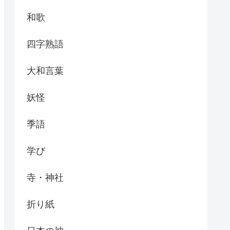
和歌
四字熟語
大和言葉
妖怪
季語
学び
寺・神社
折り紙