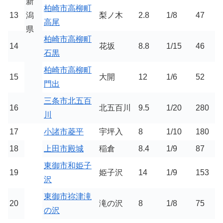
新
柏崎市高柳町
13
潟
梨ノ木
2.8
1/8
47
高尾
県
柏崎市高柳町
14
花坂
8.8
1/15
46
石黒
柏崎市高柳町
15
大開
12
1/6
52
門出
三条市北五百
16
北五百川
9.5
1/20
280
川
17
小諸市菱平
宇坪入
8
1/10
180
18
上田市殿城
稲倉
8.4
1/9
87
東御市和姫子
19
姫子沢
14
1/9
153
沢
東御市祢津滝
20
滝の沢
8
1/8
75
の沢