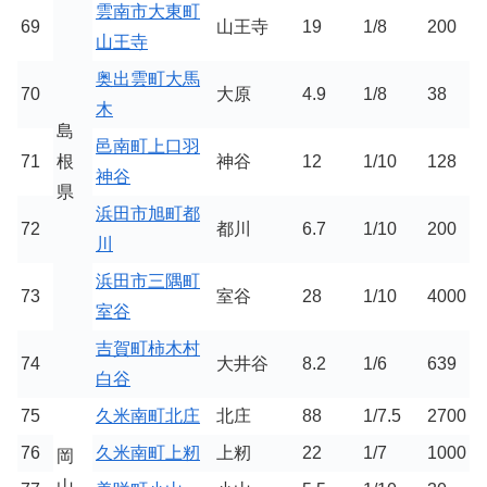
雲南市大東町
69
山王寺
19
1/8
200
山王寺
奥出雲町大馬
70
大原
4.9
1/8
38
木
島
邑南町上口羽
71
根
神谷
12
1/10
128
神谷
県
浜田市旭町都
72
都川
6.7
1/10
200
川
浜田市三隅町
73
室谷
28
1/10
4000
室谷
吉賀町柿木村
74
大井谷
8.2
1/6
639
白谷
75
久米南町北庄
北庄
88
1/7.5
2700
76
久米南町上籾
上籾
22
1/7
1000
岡
山