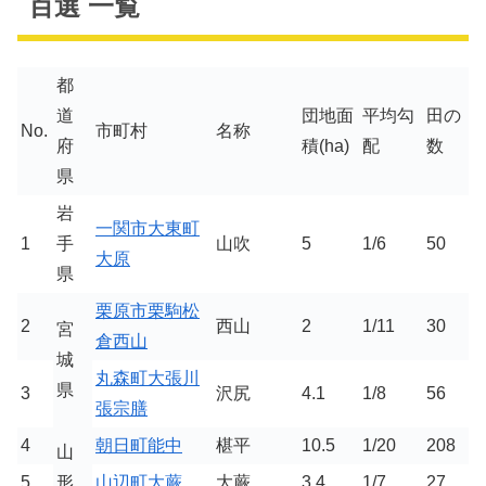
百選 一覧
都
道
団地面
平均勾
田の
No.
市町村
名称
府
積(ha)
配
数
県
岩
一関市大東町
1
手
山吹
5
1/6
50
大原
県
栗原市栗駒松
2
西山
2
1/11
30
宮
倉西山
城
丸森町大張川
県
3
沢尻
4.1
1/8
56
張宗膳
4
朝日町能中
椹平
10.5
1/20
208
山
5
形
山辺町大蕨
大蕨
3.4
1/7
27