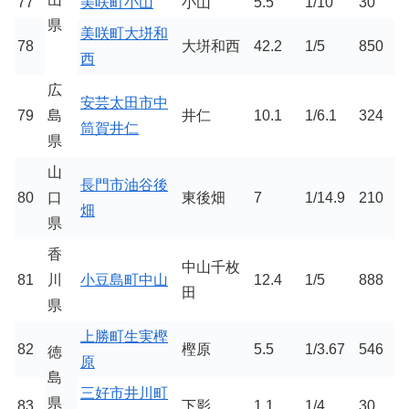
77
美咲町小山
小山
5.5
1/10
30
県
美咲町大垪和
78
大垪和西
42.2
1/5
850
西
広
安芸太田市中
79
島
井仁
10.1
1/6.1
324
筒賀井仁
県
山
長門市油谷後
80
口
東後畑
7
1/14.9
210
畑
県
香
中山千枚
81
川
小豆島町中山
12.4
1/5
888
田
県
上勝町生実樫
82
樫原
5.5
1/3.67
546
徳
原
島
三好市井川町
県
83
下影
1.1
1/4
30