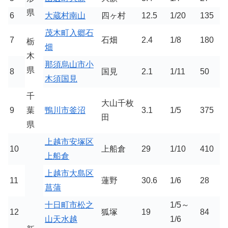
県
6
大蔵村南山
四ヶ村
12.5
1/20
135
茂木町入郷石
7
石畑
2.4
1/8
180
栃
畑
木
那須烏山市小
県
8
国見
2.1
1/11
50
木須国見
千
大山千枚
9
葉
鴨川市釜沼
3.1
1/5
375
田
県
上越市安塚区
10
上船倉
29
1/10
410
上船倉
上越市大島区
11
蓮野
30.6
1/6
28
菖蒲
十日町市松之
1/5～
12
狐塚
19
84
山天水越
1/6