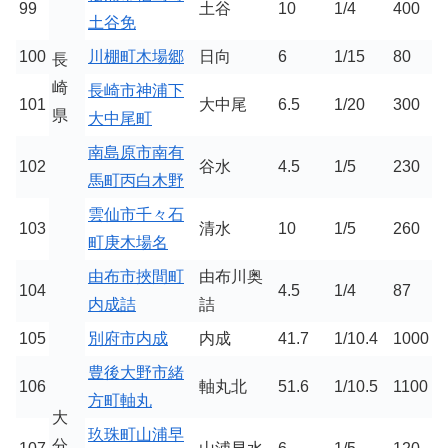
99
土谷
10
1/4
400
土谷免
100
川棚町木場郷
日向
6
1/15
80
長
崎
長崎市神浦下
101
大中尾
6.5
1/20
300
県
大中尾町
南島原市南有
102
谷水
4.5
1/5
230
馬町丙白木野
雲仙市千々石
103
清水
10
1/5
260
町庚木場名
由布市挾間町
由布川奥
104
4.5
1/4
87
内成詰
詰
105
別府市内成
内成
41.7
1/10.4
1000
豊後大野市緒
106
軸丸北
51.6
1/10.5
1100
方町軸丸
大
玖珠町山浦早
分