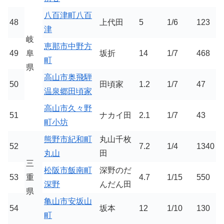
八百津町八百
48
上代田
5
1/6
123
津
岐
恵那市中野方
49
阜
坂折
14
1/7
468
町
県
高山市奥飛騨
50
田頃家
1.2
1/7
47
温泉郷田頃家
高山市久々野
51
ナカイ田
2.1
1/7
43
町小坊
熊野市紀和町
丸山千枚
52
7.2
1/4
1340
丸山
田
三
松阪市飯南町
深野のだ
53
重
4.7
1/15
550
深野
んだん田
県
亀山市安坂山
54
坂本
12
1/10
130
町