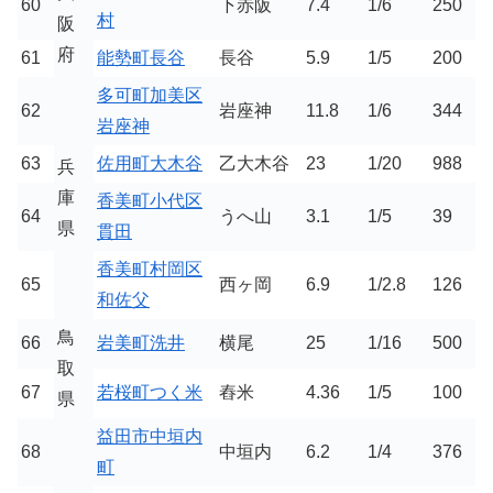
60
下赤阪
7.4
1/6
250
村
阪
府
61
能勢町長谷
長谷
5.9
1/5
200
多可町加美区
62
岩座神
11.8
1/6
344
岩座神
63
佐用町大木谷
乙大木谷
23
1/20
988
兵
庫
香美町小代区
64
うへ山
3.1
1/5
39
県
貫田
香美町村岡区
65
西ヶ岡
6.9
1/2.8
126
和佐父
鳥
66
岩美町洗井
横尾
25
1/16
500
取
67
若桜町つく米
舂米
4.36
1/5
100
県
益田市中垣内
68
中垣内
6.2
1/4
376
町