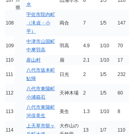
107
山浦早水
6
1/5
120
水
県
宇佐市院内町
108
（滝貞・小
両合
7
1/5
147
平）
中津市山国町
109
羽高
4.9
1/10
70
中摩羽高
110
産山村
扇
2.1
1/10
17
八代市坂本町
111
日光
2
1/5
232
鮎帰
八代市東陽町
112
天神木場
2
1/5
60
小浦箱石
八代市東陽町
113
美生
1.3
1/10
8
河俣美生
上天草市龍ヶ
大作山の
114
13
1/7
110