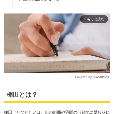
もっと読む
arrow_forward_ios
Powered by 
GliaStudios
M
u
棚田とは？
t
e
棚田（たなだ）とは、山の斜面や谷間の傾斜地に階段状に