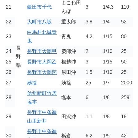
よこね田
21
飯田市千代
3
1/4.3
110
んぼ
22
大町市八坂
重太郎
3.8
1/4
52
白馬村北城青
23
青鬼
4.2
1/15
80
鬼
長
24
長野市大岡甲
慶師沖
2
1/10
25
野
25
長野市大岡乙
根越沖
3
1/15
50
県
26
長野市大岡丙
原田沖
1.5
1/10
25
27
姨捨
姨捨
25
1/7
2000
信州新町竹房
28
塩本
6
1/8
259
塩本
長野市中条御
29
田沢沖
1.1
1/8
18
山里新井
長野市中条御
30
栃倉
6.2
1/5
42