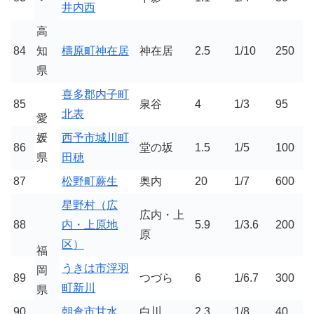
井内西
高
84
知
檮原町神在居
神在居
2.5
1/10
250
県
喜多郡内子町
85
泉谷
4
1/3
95
北表
愛
媛
西予市城川町
86
堂の坂
1.5
1/5
100
県
田穂
87
松野町蕨生
奥内
20
1/7
600
星野村（広
広内・上
88
内・上原地
5.9
1/3.6
200
原
区）
福
うきは市浮羽
岡
89
つづら
6
1/6.7
300
町新川
県
90
朝倉市甘水
白川
2.3
1/8
40