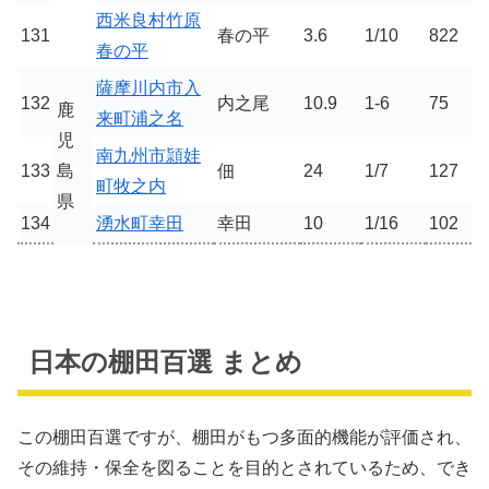
西米良村竹原
131
春の平
3.6
1/10
822
春の平
薩摩川内市入
132
内之尾
10.9
1-6
75
鹿
来町浦之名
児
南九州市頴娃
133
島
佃
24
1/7
127
町牧之内
県
134
湧水町幸田
幸田
10
1/16
102
日本の棚田百選 まとめ
この棚田百選ですが、棚田がもつ多面的機能が評価され、
その維持・保全を図ることを目的とされているため、でき