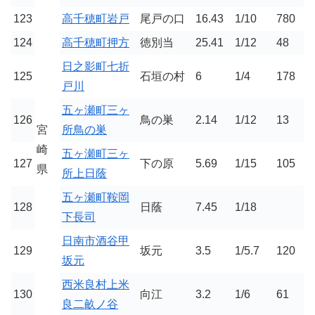
123
高千穂町岩戸
尾戸の口
16.43
1/10
780
124
高千穂町押方
徳別当
25.41
1/12
48
日之影町七折
125
石垣の村
6
1/4
178
戸川
五ヶ瀬町三ヶ
126
鳥の巣
2.14
1/12
13
宮
所鳥の巣
崎
五ヶ瀬町三ヶ
127
下の原
5.69
1/15
105
県
所上日蔭
五ヶ瀬町鞍岡
128
日蔭
7.45
1/18
下長司
日南市酒谷甲
129
坂元
3.5
1/5.7
120
坂元
西米良村上米
130
向江
3.2
1/6
61
良二畝ノ谷