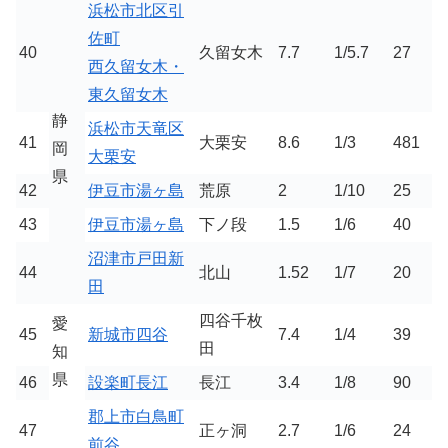
浜松市北区引
佐町
40
久留女木
7.7
1/5.7
27
西久留女木・
東久留女木
静
浜松市天竜区
41
大栗安
8.6
1/3
481
岡
大栗安
県
42
伊豆市湯ヶ島
荒原
2
1/10
25
43
伊豆市湯ヶ島
下ノ段
1.5
1/6
40
沼津市戸田新
44
北山
1.52
1/7
20
田
四谷千枚
愛
45
新城市四谷
7.4
1/4
39
田
知
県
46
設楽町長江
長江
3.4
1/8
90
郡上市白鳥町
47
正ヶ洞
2.7
1/6
24
前谷