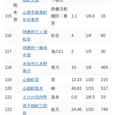
岳町大道
千枚田
熊
静趣活創
本
山鹿市菊鹿町
115
棚田・番
1.1
1/6.6
16
県
矢谷番所
所
球磨村三ヶ浦
116
松谷
4
1/4
60
松谷
球磨村一勝地
117
鬼の口
2
1/5
30
中屋
水俣市久木野
118
寒川
10
1/6
469
寒川
119
山都町菅
菅
12.23
1/20
215
120
山都町島木
峰
40.81
1/15
517
121
えびの市内堅
真幸
0.8
1/8.5
33
高千穂町三田
122
栃又
24.46
1/10
748
井