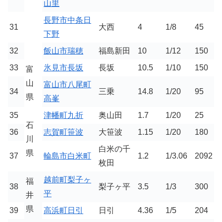
山里
長野市中条日
31
大西
4
1/8
45
下野
32
飯山市瑞穂
福島新田
10
1/12
150
33
氷見市長坂
長坂
10.5
1/10
150
富
山
富山市八尾町
34
三乗
14.8
1/20
95
県
高峯
35
津幡町九折
奥山田
1.7
1/20
25
石
36
志賀町笹波
大笹波
1.15
1/20
180
川
白米の千
県
37
輪島市白米町
1.2
1/3.06
2092
枚田
越前町梨子ヶ
福
38
梨子ヶ平
3.5
1/3
300
平
井
県
39
高浜町日引
日引
4.36
1/5
204