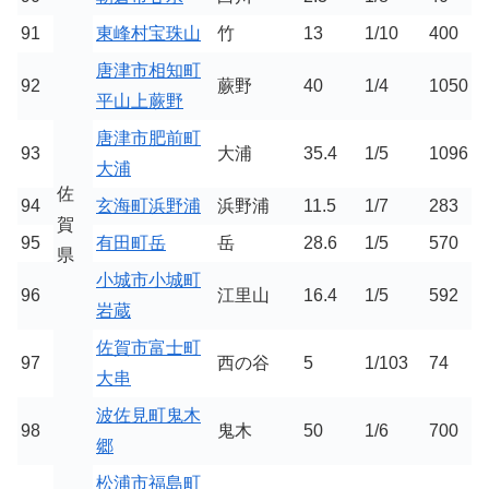
91
東峰村宝珠山
竹
13
1/10
400
唐津市相知町
92
蕨野
40
1/4
1050
平山上蕨野
唐津市肥前町
93
大浦
35.4
1/5
1096
大浦
佐
94
玄海町浜野浦
浜野浦
11.5
1/7
283
賀
95
有田町岳
岳
28.6
1/5
570
県
小城市小城町
96
江里山
16.4
1/5
592
岩蔵
佐賀市富士町
97
西の谷
5
1/103
74
大串
波佐見町鬼木
98
鬼木
50
1/6
700
郷
松浦市福島町