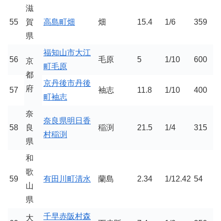
滋
55
賀
高島町畑
畑
15.4
1/6
359
県
福知山市大江
56
毛原
5
1/10
600
京
町毛原
都
京丹後市丹後
府
57
袖志
11.8
1/10
400
町袖志
奈
奈良県明日香
58
良
稲渕
21.5
1/4
315
村稲渕
県
和
歌
59
有田川町清水
蘭島
2.34
1/12.42
54
山
県
千早赤阪村森
大