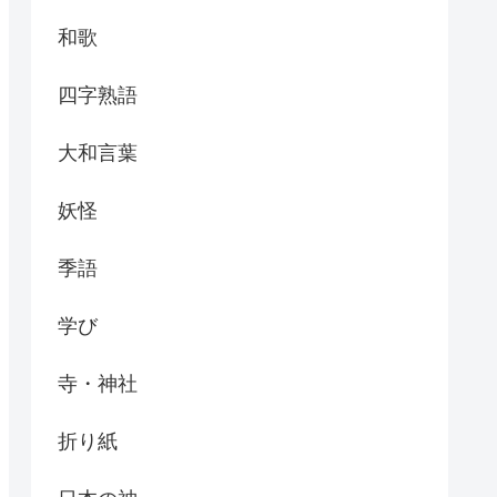
和歌
四字熟語
大和言葉
妖怪
季語
学び
寺・神社
折り紙