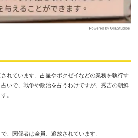
Powered by 
GliaStudios
M
u
t
e
工されています。占星やボクゼイなどの業務を執行す
。占いで、戦争や政治を占うわけですが、秀吉の朝鮮
ます。
とで、関係者は全員、追放されています。