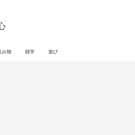
心
読み物
雑学
遊び