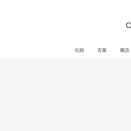
伝統
言葉
雅語