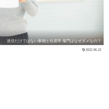
迷信だけではない家相と住居学 鬼門はなぜダメなの？
2022.06.22