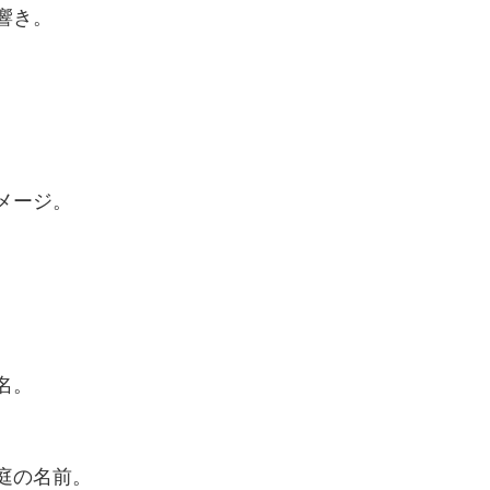
響き。
メージ。
名。
庭の名前。