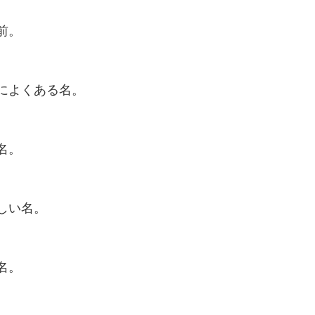
前。
によくある名。
名。
しい名。
名。