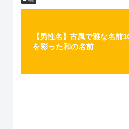
【男性名】古風で雅な名前1
を彩った和の名前