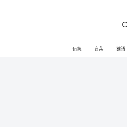
伝統
言葉
雅語