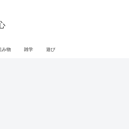
心
読み物
雑学
遊び