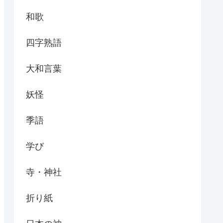
和歌
四字熟語
大和言葉
妖怪
季語
学び
寺・神社
折り紙