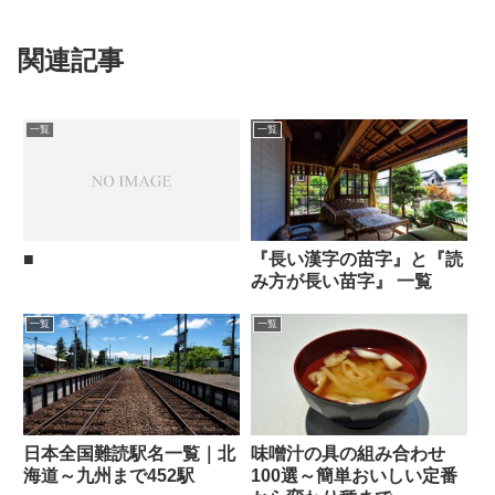
関連記事
一覧
一覧
■
『長い漢字の苗字』と『読
み方が長い苗字』 一覧
一覧
一覧
日本全国難読駅名一覧｜北
味噌汁の具の組み合わせ
海道～九州まで452駅
100選～簡単おいしい定番