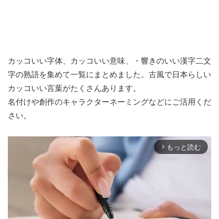
カッコいい字体、カッコいい意味、・響きのいい漢字二文
字の熟語を集めて一覧にまとめました。古風で日本らしい
カッコいい言葉がたくさんあります。
名付けや創作のキャラクターネーミングなどにご活用くだ
さい。
もっと読む
arrow_forward_ios