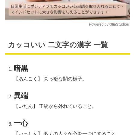
Powered by 
GliaStudios
M
u
カッコいい 二文字の漢字 一覧
t
e
暗黒
【あんこく】 真っ暗な闇の様子。
異端
【いたん】 正統から外れていること。
一心
【いっしん】 多くの人々が心を一つにすること。