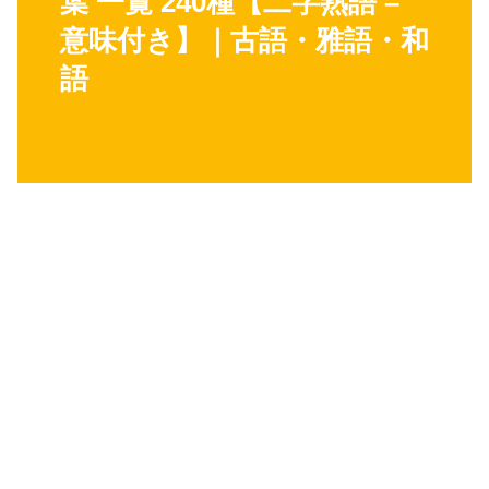
葉 一覧 240種【二字熟語 –
意味付き】｜古語・雅語・和
語