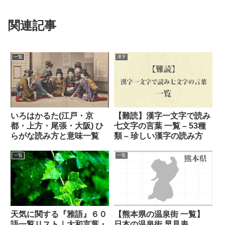
関連記事
一覧
漢字
いろはかるた(江戸・京
【難読】漢字一文字で読み
都・上方・尾張・大阪) ひ
七文字の言葉 一覧 – 53種
らがな読み方と意味一覧
類 – 珍しい漢字の読み方
一覧
一覧
天気に関する『雅語』６０
【熊本県の温泉街 一覧】
語一覧リスト｜大和言葉・
日本の温泉街 早見表