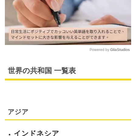
Powered by 
GliaStudios
M
u
世界の共和国 一覧表
t
e
アジア
インドネシア