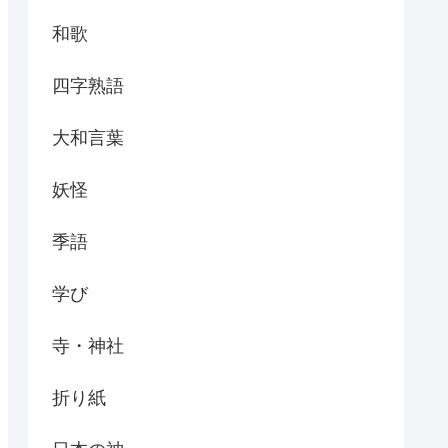
和歌
四字熟語
大和言葉
妖怪
季語
学び
寺・神社
折り紙