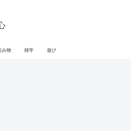
心
読み物
雑学
遊び