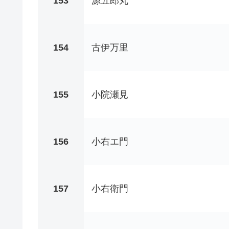
153
源五郎丸
154
古伊万里
155
小院瀬見
156
小右エ門
157
小右衛門