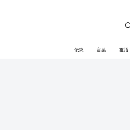
伝統
言葉
雅語