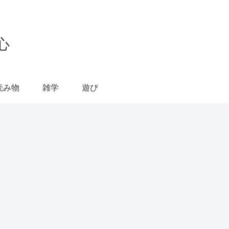
心
読み物
雑学
遊び