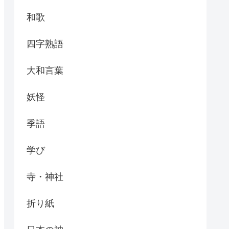
和歌
四字熟語
大和言葉
妖怪
季語
学び
寺・神社
折り紙