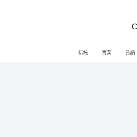
伝統
言葉
雅語