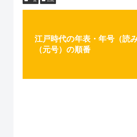
江戸時代の年表・年号（読
（元号）の順番