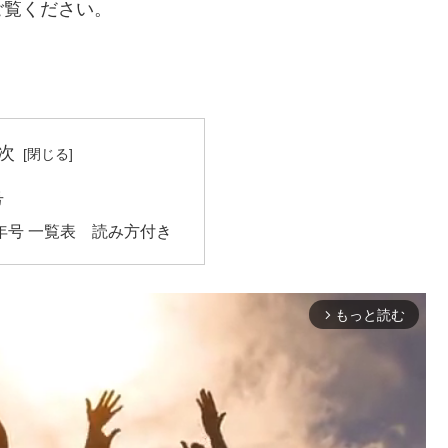
ご覧ください。
次
号
年号 一覧表 読み方付き
もっと読む
arrow_forward_ios