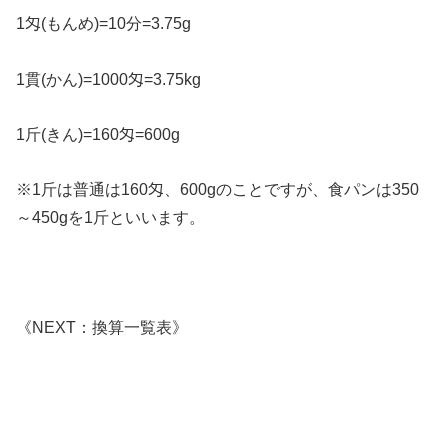
1匁(もんめ)=10分=3.75g
1貫(かん)=1000匁=3.75kg
1斤(きん)=160匁=600g
※1斤は普通は160匁、600gのことですが、食パンは350
～450gを1斤といいます。
《NEXT：換算一覧表》