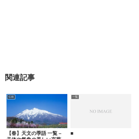
関連記事
伝統
一覧
【春】天文の季語 一覧 –
■