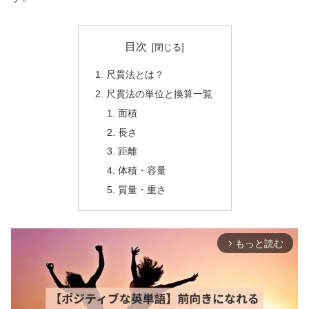
目次
尺貫法とは？
尺貫法の単位と換算一覧
面積
長さ
距離
体積・容量
質量・重さ
もっと読む
arrow_forward_ios