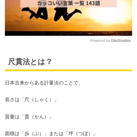
Powered by 
GliaStudios
M
u
尺貫法とは？
t
e
日本古来からある計量法のことで、
長さは「尺（しゃく）」
質量は「貫（かん）」
面積は「歩（ぶ）」または「坪（つぼ）」