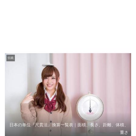
伝統
日本の単位『尺貫法』換算一覧表｜面積、長さ、距離、体積、
重さ