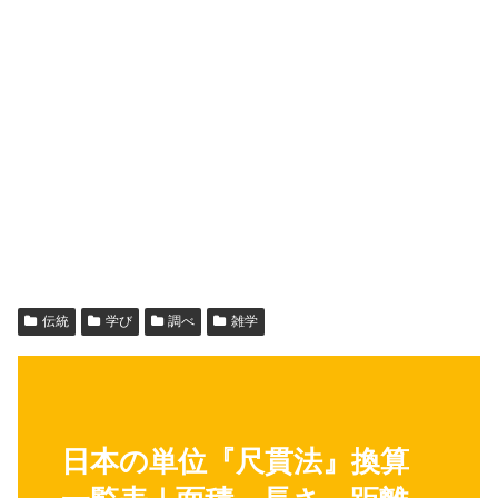
伝統
学び
調べ
雑学
日本の単位『尺貫法』換算