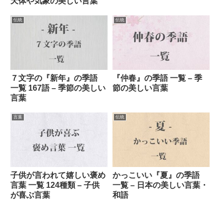
天体や気象の美しい言葉
伝統
伝統
７文字の『新年』の季語
『仲春』の季語 一覧 – 季
一覧 167語 – 季節の美しい
節の美しい言葉
言葉
言葉
伝統
子供が言われて嬉しい褒め
かっこいい『夏』の季語
言葉 一覧 124種類 – 子供
一覧 – 日本の美しい言葉・
が喜ぶ言葉
和語