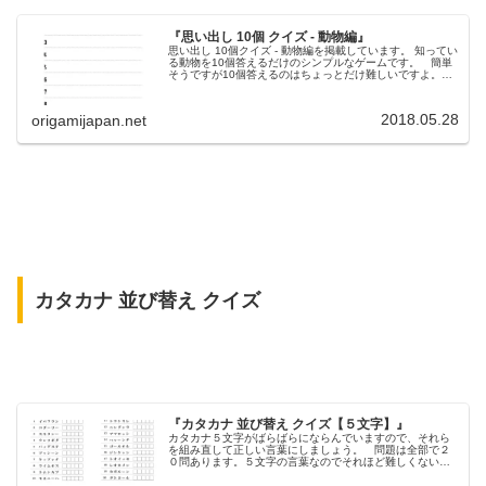
『思い出し 10個 クイズ - 動物編』
思い出し 10個クイズ - 動物編を掲載しています。 知ってい
る動物を10個答えるだけのシンプルなゲームです。 簡単
そうですが10個答えるのはちょっとだけ難しいですよ。
７～８個あたりから思い出せなくなったりするかもしれま
せん。 簡単なゲームですので、ぜひレクリエーション等
に取り入れてください。
2018.05.28
origamijapan.net
カタカナ 並び替え クイズ
『カタカナ 並び替え クイズ【５文字】』
カタカナ５文字がばらばらにならんでいますので、それら
を組み直して正しい言葉にしましょう。 問題は全部で２
０問あります。５文字の言葉なのでそれほど難しくないの
ではないでしょうか？ 認知能力・記憶力の改善などに最
適な脳トレプリントです。