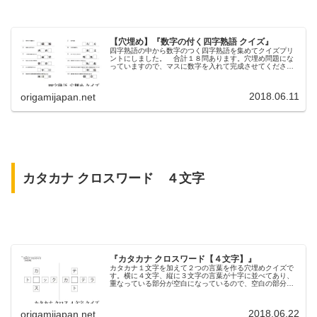
【穴埋め】『数字の付く四字熟語 クイズ』
四字熟語の中から数字のつく四字熟語を集めてクイズプリ
ントにしました。 合計１８問あります。穴埋め問題にな
っていますので、マスに数字を入れて完成させてくださ
い。 意味も書いてありますのでそれをヒントにしてみま
しょう。
2018.06.11
origamijapan.net
カタカナ クロスワード ４文字
『カタカナ クロスワード【４文字】』
カタカナ１文字を加えて２つの言葉を作る穴埋めクイズで
す。横に４文字、縦に３文字の言葉が十字に並べてあり、
重なっている部分が空白になっているので、空白の部分に
文字を入れて、２つの言葉を完成させてください。 この
クイズは記憶力、集中力、言語能力などの向上効果が期待
できます。
2018.06.22
origamijapan.net