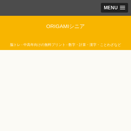
MENU
ORIGAMIシニア
脳トレ - 中高年向けの無料プリント - 数字・計算・漢字・ことわざなど