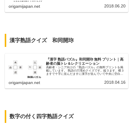
2018.06.20
origamijapan.net
漢字熟語クイズ 和同開珎
『漢字 熟語パズル』和同開珎 無料 プリント｜高
齢者の脳トレ＆レクリエーション
高齢者・シニア向けの『熟語パズル』の無料プリントを掲
載しています。 熟語の穴埋めクイズです。縦３ます、横３
ますで十字に並んだますに漢字が並んでいて中央に空白の
ますがあります。その空白部分に適切な漢字を入れると２
字熟語が４つできます。 実際にプリントを見ればどんなク
2018.04.16
origamijapan.net
イズかすぐにわかると思います。和同開珎ゲームとも言わ
れているようです。それほど難しくない知っている言葉ば
かりを集めてクイズにしましたので、どなたでも楽しく参
加できると思います。レクリエーションなどにピッタリの
クイズですのでぜひご活用下さい。
数字の付く四字熟語クイズ