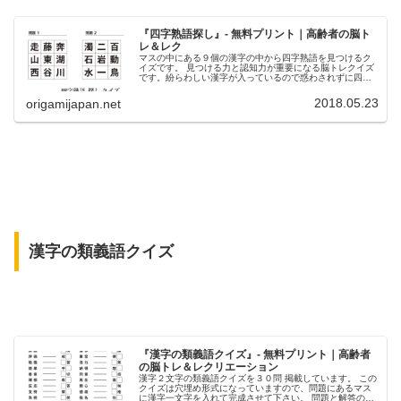
『四字熟語探し』- 無料プリント｜高齢者の脳ト
レ＆レク
マスの中にある９個の漢字の中から四字熟語を見つけるク
イズです。 見つける力と認知力が重要になる脳トレクイズ
です。紛らわしい漢字が入っているので惑わされずに四字
熟語を見つけて下さい。集中力、忍耐力のトレーニングに
もなります。 隠されている四字熟語は、大抵の人が知っ
2018.05.23
origamijapan.net
ているものばかりですし、高齢者の方は漢字が四字熟語が
得意だと思いますので、それほど難しくないかと思いま
す。
漢字の類義語クイズ
『漢字の類義語クイズ』- 無料プリント｜高齢者
の脳トレ＆レクリエーション
漢字２文字の類義語クイズを３０問 掲載しています。 この
クイズは穴埋め形式になっていますので、問題にあるマス
に漢字一文字を入れて完成させて下さい。 問題と解答のプ