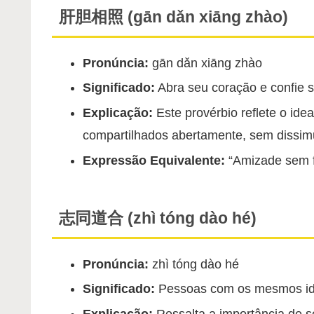
肝胆相照 (gān dǎn xiāng zhào)
Pronúncia:
gān dǎn xiāng zhào
Significado:
Abra seu coração e confie 
Explicação:
Este provérbio reflete o id
compartilhados abertamente, sem dissimu
Expressão Equivalente:
“Amizade sem fr
志同道合 (zhì tóng dào hé)
Pronúncia:
zhì tóng dào hé
Significado:
Pessoas com os mesmos id
Explicação:
Ressalta a importância de 