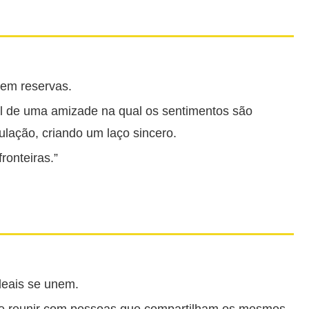
sem reservas.
eal de uma amizade na qual os sentimentos são
lação, criando um laço sincero.
onteiras.”
eais se unem.
se reunir com pessoas que compartilham os mesmos