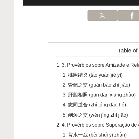
Table of
3. Provérbios sobre Amizade e Re
桃园结义 (táo yuán jié yì)
管鲍之交 (guǎn bào zhī jiāo)
肝胆相照 (gān dǎn xiāng zhào)
志同道合 (zhì tóng dào hé)
刎颈之交 (wěn jǐng zhī jiāo)
4. Provérbios sobre Superação de
背水一战 (bèi shuǐ yī zhàn)