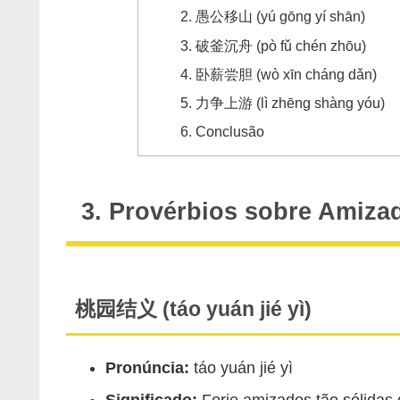
愚公移山 (yú gōng yí shān)
破釜沉舟 (pò fǔ chén zhōu)
卧薪尝胆 (wò xīn cháng dǎn)
力争上游 (lì zhēng shàng yóu)
Conclusão
3. Provérbios sobre Amiza
桃园结义 (táo yuán jié yì)
Pronúncia:
táo yuán jié yì
Significado:
Forje amizades tão sólidas