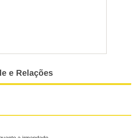
de e Relações
 quanto a irmandade.