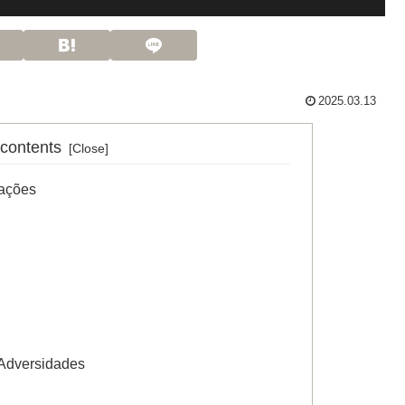
2025.03.13
 contents
lações
 Adversidades