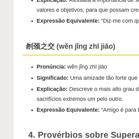
valores e objetivos, para que possam cre
Expressão Equivalente:
“Diz-me com qu
刎颈之交 (wěn jǐng zhī jiāo)
Pronúncia:
wěn jǐng zhī jiāo
Significado:
Uma amizade tão forte que e
Explicação:
Descreve o mais alto grau d
sacrifícios extremos um pelo outro.
Expressão Equivalente:
“Amigo é para t
4. Provérbios sobre Super