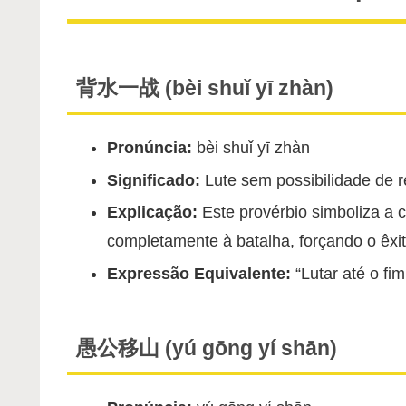
背水一战 (bèi shuǐ yī zhàn)
Pronúncia:
bèi shuǐ yī zhàn
Significado:
Lute sem possibilidade de r
Explicação:
Este provérbio simboliza a 
completamente à batalha, forçando o êxi
Expressão Equivalente:
“Lutar até o fim
愚公移山 (yú gōng yí shān)