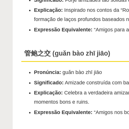
Explicação:
Inspirado nos contos da “Ro
formação de laços profundos baseados n
Expressão Equivalente:
“Amigos para a 
管鲍之交 (guǎn bào zhī jiāo)
Pronúncia:
guǎn bào zhī jiāo
Significado:
Amizade construída com bas
Explicação:
Celebra a verdadeira amiza
momentos bons e ruins.
Expressão Equivalente:
“Amigos nos b