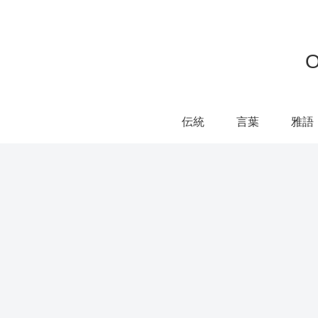
伝統
言葉
雅語