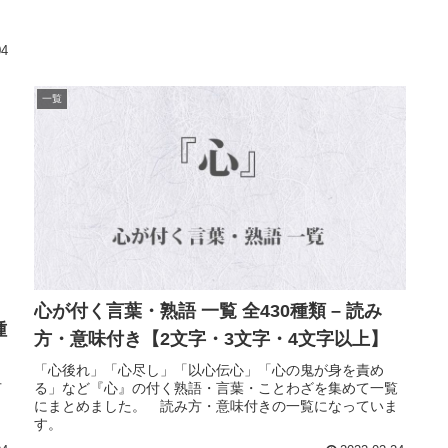
ま
04
一覧
心が付く言葉・熟語 一覧 全430種類 – 読み
種
方・意味付き【2文字・3文字・4文字以上】
「心後れ」「心尽し」「以心伝心」「心の鬼が身を責め
方
る」など『心』の付く熟語・言葉・ことわざを集めて一覧
。
にまとめました。 読み方・意味付きの一覧になっていま
す。