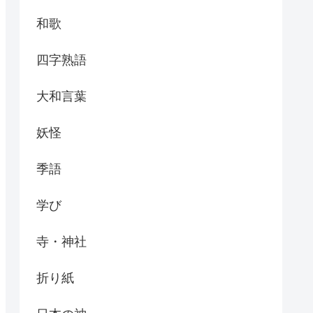
和歌
四字熟語
大和言葉
妖怪
季語
学び
寺・神社
折り紙