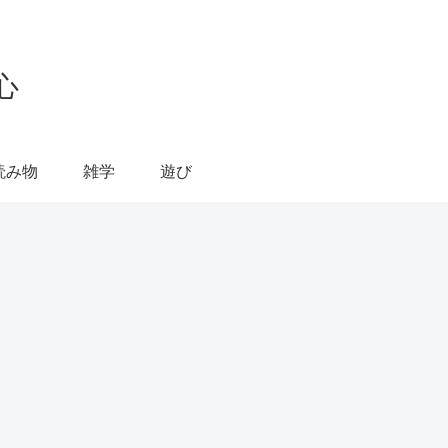
心
読み物
雑学
遊び