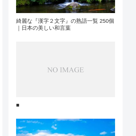
綺麗な『漢字２文字』の熟語一覧 250個
｜日本の美しい和言葉
■