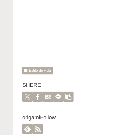
Estilo de vida
SHERE
origamiFollow