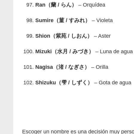
Ran（蘭 / らん）
– Orquídea
Sumire（菫 / すみれ）
– Violeta
Shion（紫苑 / しおん）
– Aster
Mizuki（水月 / みづき）
– Luna de agua
Nagisa（渚 / なぎさ）
– Orilla
Shizuku（雫 / しずく）
– Gota de agua
Escoger un nombre es una decisión muy person