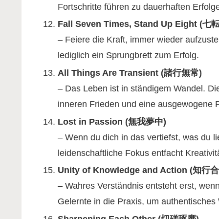
Fortschritte führen zu dauerhaften Erfolg
Fall Seven Times, Stand Up Eight (
– Feiere die Kraft, immer wieder aufzusteh
lediglich ein Sprungbrett zum Erfolg.
All Things Are Transient (諸行無常)
– Das Leben ist in ständigem Wandel. Di
inneren Frieden und eine ausgewogene P
Lost in Passion (無我夢中)
– Wenn du dich in das vertiefst, was du li
leidenschaftliche Fokus entfacht Kreativit
Unity of Knowledge and Action (知行
– Wahres Verständnis entsteht erst, wenn
Gelernte in die Praxis, um authentische
Sharpening Each Other (切磋琢磨)