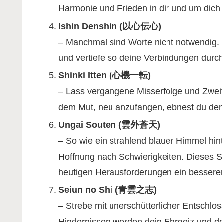
Harmonie und Frieden in dir und um dich
Ishin Denshin (以心伝心)
– Manchmal sind Worte nicht notwendig.
und vertiefe so deine Verbindungen durch
Shinki Itten (心機一転)
– Lass vergangene Misserfolge und Zweifel
dem Mut, neu anzufangen, ebnest du den
Ungai Souten (雲外蒼天)
– So wie ein strahlend blauer Himmel hin
Hoffnung nach Schwierigkeiten. Dieses Sp
heutigen Herausforderungen ein bessere
Seiun no Shi (青雲之志)
– Strebe mit unerschütterlicher Entschl
Hindernissen werden dein Ehrgeiz und d