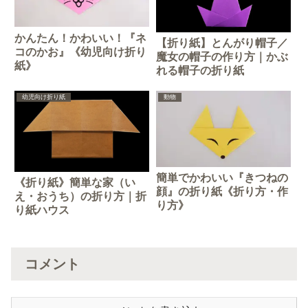
かんたん！かわいい！『ネ
【折り紙】とんがり帽子／
コのかお』《幼児向け折り
魔女の帽子の作り方｜かぶ
紙》
れる帽子の折り紙
幼児向け折り紙
動物
簡単でかわいい『きつねの
《折り紙》簡単な家（い
顔』の折り紙《折り方・作
え・おうち）の折り方｜折
り方》
り紙ハウス
コメント