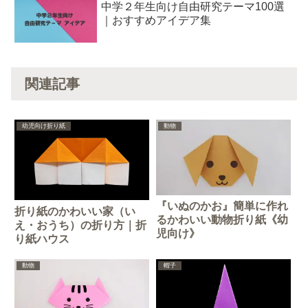
中学２年生向け自由研究テーマ100選
｜おすすめアイデア集
関連記事
幼児向け折り紙
動物
『いぬのかお』簡単に作れ
折り紙のかわいい家（い
るかわいい動物折り紙《幼
え・おうち）の折り方｜折
児向け》
り紙ハウス
動物
帽子