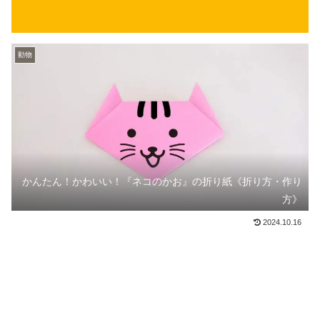
動物
かんたん！かわいい！『ネコのかお』の折り紙《折り方・作り
方》
2024.10.16