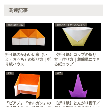
関連記事
幼児向け折り紙
封筒／カードケース／ふくろ
折り紙のかわいい家（い
《折り紙》コップの折り
え・おうち）の折り方｜折
方・作り方｜超簡単にでき
り紙ハウス
る紙コップ
家具
帽子
『ピアノ』『オルガン』の
【折り紙】とんがり帽子／