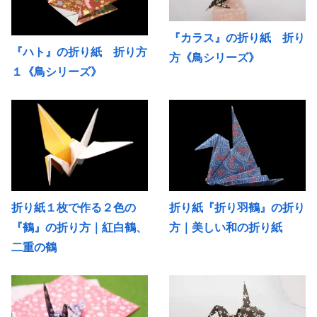
『カラス』の折り紙 折り
『ハト』の折り紙 折り方
方《鳥シリーズ》
１《鳥シリーズ》
折り紙１枚で作る２色の
折り紙『折り羽鶴』の折り
『鶴』の折り方｜紅白鶴、
方｜美しい和の折り紙
二重の鶴