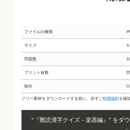
ファイルの種類
P
サイズ
問題数
1
プリント枚数
問
制作
O
フリー素材をダウンロードする前に、必ずご
利用規約
を確
“『難読漢字クイズ - 楽器編』” を