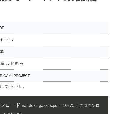
DF
A４サイズ
0問
題1枚 解答1枚
RIGAMI PROJECT
認してください。
ダウンロード
nandoku-gakki-s.pdf – 16275 回のダウンロ