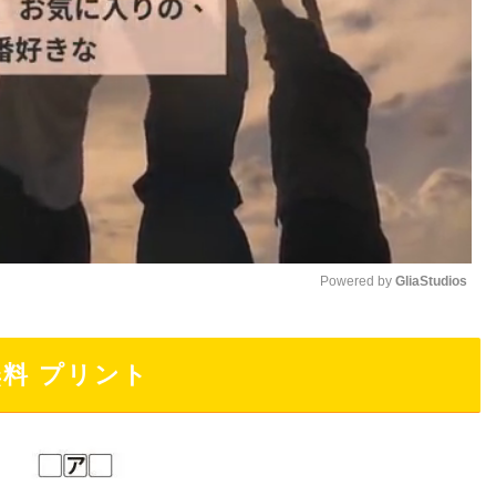
Powered by 
GliaStudios
M
無料 プリント
u
t
e