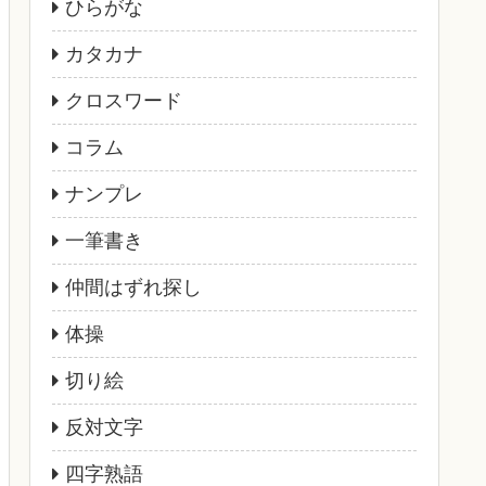
ひらがな
カタカナ
クロスワード
コラム
ナンプレ
一筆書き
仲間はずれ探し
体操
切り絵
反対文字
四字熟語