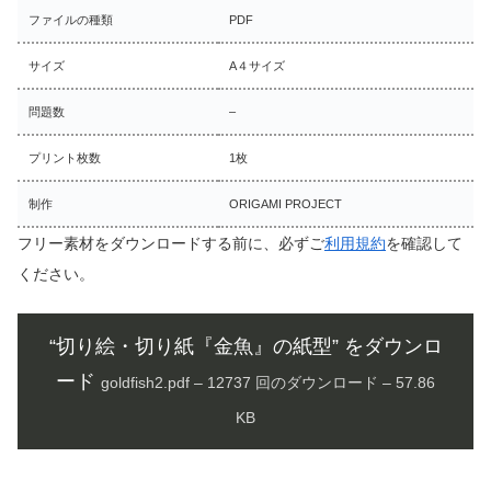
ファイルの種類
PDF
サイズ
A４サイズ
問題数
–
プリント枚数
1枚
制作
ORIGAMI PROJECT
フリー素材をダウンロードする前に、必ずご
利用規約
を確認して
ください。
“切り絵・切り紙『金魚』の紙型” をダウンロ
ード
goldfish2.pdf – 12737 回のダウンロード – 57.86
KB