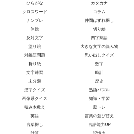
ひらがな
カタカナ
クロスワード
コラム
ナンプレ
仲間はずれ探し
体操
切り絵
反対文字
四字熟語
塗り絵
大きな文字の読み物
対義語問題
思い出しクイズ
折り紙
数字
文字練習
時計
未分類
歴史
漢字クイズ
熟語パズル
画像系クイズ
知識・学習
積み木数え
脳トレ
英語
言葉の並び替え
言葉探し
言語能力UP
計算
記憶力