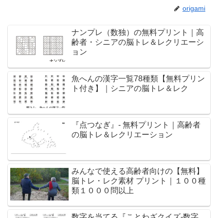
origami
ナンプレ（数独）の無料プリント｜高
齢者・シニアの脳トレ＆レクリエーシ
ョン
魚へんの漢字一覧78種類【無料プリン
ト付き】｜シニアの脳トレ＆レク
『点つなぎ』- 無料プリント｜高齢者
の脳トレ＆レクリエーション
みんなで使える高齢者向けの【無料】
脳トレ・レク素材 プリント｜１００種
類１０００問以上
数字を当てる『ことわざクイズ-数字