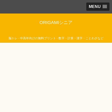
MENU
ORIGAMIシニア
脳トレ - 中高年向けの無料プリント - 数字・計算・漢字・ことわざなど