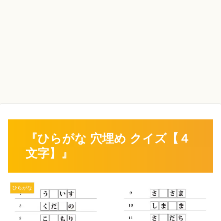
『ひらがな 穴埋め クイズ【４
文字】』
ひらがな