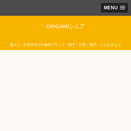
MENU
ORIGAMIシニア
脳トレ - 中高年向けの無料プリント - 数字・計算・漢字・ことわざなど