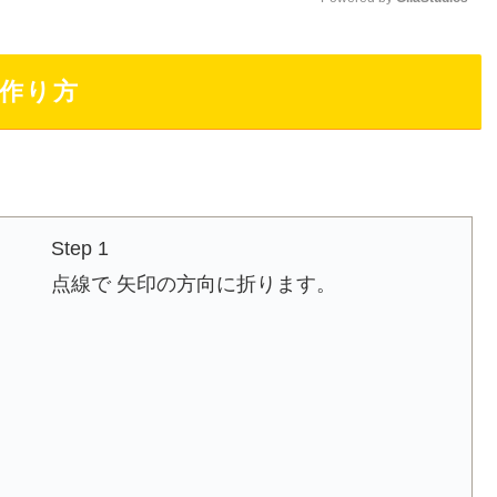
M
作り方
u
t
e
Step 1
点線で 矢印の方向に折ります。