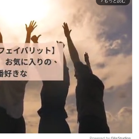
もっと読む
arrow_forward_ios
Powered by 
GliaStudios