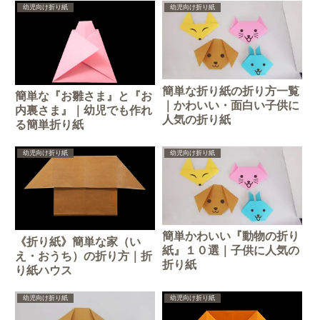
幼児向け折り紙
幼児向け折り紙
簡単な折り紙の折り方一覧
簡単な『お雛さま』と『お
｜かわいい・面白い子供に
内裏さま』｜幼児でも作れ
人気の折り紙
る簡単折り紙
幼児向け折り紙
幼児向け折り紙
簡単かわいい『動物の折り
《折り紙》簡単な家（い
紙』１０選｜子供に人気の
え・おうち）の折り方｜折
折り紙
り紙ハウス
幼児向け折り紙
幼児向け折り紙