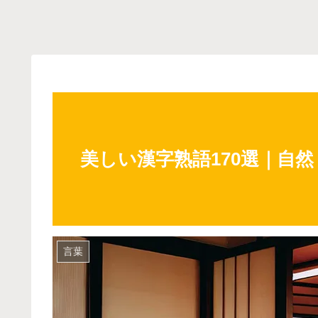
美しい漢字熟語170選｜自
言葉