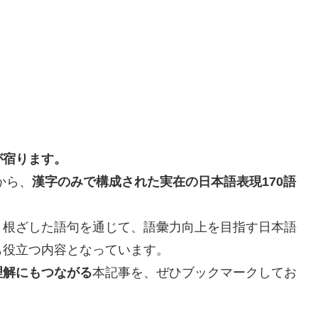
が宿ります。
から、
漢字のみで構成された実在の日本語表現170語
く根ざした語句を通じて、語彙力向上を目指す日本語
も役立つ内容となっています。
理解にもつながる
本記事を、ぜひブックマークしてお