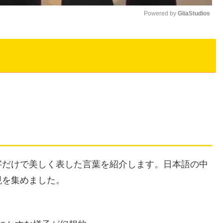
Powered by 
GliaStudios
M
u
t
e
字だけで美しく表した言葉を紹介します。日本語の中
現を集めました。