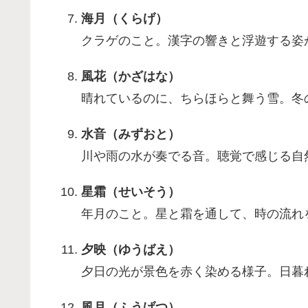
海月（くらげ）
クラゲのこと。漢字の響きと浮遊する姿
風花（かざはな）
晴れているのに、ちらほらと舞う雪。冬
水音（みずおと）
川や雨の水が奏でる音。聴覚で感じる自
星霜（せいそう）
年月のこと。星と霜を通して、時の流れ
夕映（ゆうばえ）
夕日の光が景色を赤く染める様子。日暮
風月（ふうげつ）