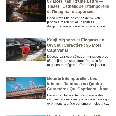
87 Mots Kanji d’une Lettre —
Kanji
Tisser l’Esthétique Intemporelle
et l’Imaginaire Japonais
Découvrez une sélection de 87 kanji
japonais magnifiques, capables
d'exprimer élégance et émotions en un
seul caractère. Une source d'inspiration
idéale pour la nomination et la création de
personnages.
Kanji Mignons et Élégants en
Kanji
Un Seul Caractère : 95 Mots
Captivants
Découvrez notre sélection minutieuse de
95 kanji en un seul caractère, à la fois
mignons et élégants. Ces mots japonais
intemporels, alliant charme traditionnel et
modernité, sont parfaits pour le choix d’un
prénom, la création de personnages et
Beauté Intemporelle : Les
Kanji
l’inspiration créative.
Idiomes Japonais en Quatre
Caractères Qui Captivent l’Âme
Découvrez la beauté intemporelle des
idiomes japonais en quatre caractères qui
expriment la grâce éphémère, l’élégance
naturelle et la profondeur culturelle. Un
guide complet des Yojijukugo pour les
amoureux de la langue, de l’art et du