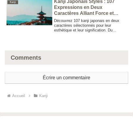
Kanji Japonais Stylés : 107
Kanji
marketing.
Expressions en Deux
Caractères Alliant Force et
Beauté
Découvrez 107 kanji japonais en deux
caractères sélectionnés pour leur
esthétique et leur signification. Du
courage et du mystère aux forces de la
nature et aux mondes mythiques, ces
expressions sont idéales pour nommer,
créer des devises ou alimenter votre
inspiration créative.
Comments
Écrire un commentaire
Accueil
Kanji