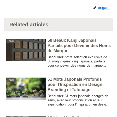
origami
Related articles
50 Beaux Kanji Japonais
Kanji
Parfaits pour Devenir des Noms
de Marque
Découvrez notre sélection exclusive de
50 magnifiques kanji japonais, parfaits
pour concevoir des noms de marque
uniques. Alliez élégance traditionnelle et
modernité pour sublimer votre identité.
61 Mots Japonais Profonds
Kanji
pour l’Inspiration en Design,
Branding et Tatouage
Découvrez 61 mots japonais chargés de
sens, avec leur prononciation et leur
signification, pour l’inspiration en design,
branding et tatouage. Élevez vos projets
créatifs avec l’élégance profonde de
l’esthétique japonaise.