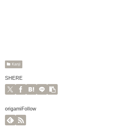
Kanji
SHERE
origamiFollow