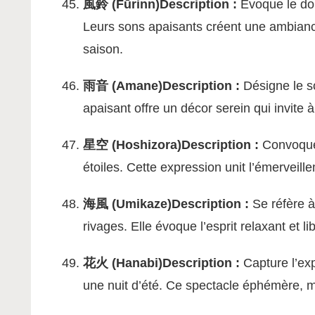
風鈴 (Fūrinn)
Description :
Évoque le doux
Leurs sons apaisants créent une ambiance 
saison.
雨音 (Amane)
Description :
Désigne le so
apaisant offre un décor serein qui invite à
星空 (Hoshizora)
Description :
Convoque 
étoiles. Cette expression unit l’émerveille
海風 (Umikaze)
Description :
Se réfère à
rivages. Elle évoque l’esprit relaxant et l
花火 (Hanabi)
Description :
Capture l’exp
une nuit d’été. Ce spectacle éphémère, 