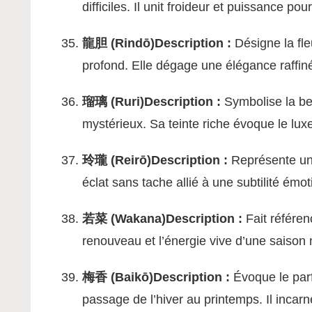
difficiles. Il unit froideur et puissance p
龍胆 (Rindō)
Description :
Désigne la fle
profond. Elle dégage une élégance raffin
瑠璃 (Ruri)
Description :
Symbolise la bea
mystérieux. Sa teinte riche évoque le lux
玲瓏 (Reirō)
Description :
Représente une 
éclat sans tache allié à une subtilité émot
若菜 (Wakana)
Description :
Fait référen
renouveau et l’énergie vive d’une saison 
梅香 (Baikō)
Description :
Évoque le parf
passage de l’hiver au printemps. Il incar