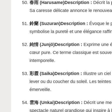
春雨 (Harusame)
Description :
Décrit la 
Sa caresse délicate annonce le renouveau
鈴蘭 (Suzuran)
Description :
Évoque le p
symbolise la pureté et une élégance raffi
純情 (Junjō)
Description :
Exprime une ém
cœur pure. Ce terme classique est souv
intemporelle.
彩霞 (Saika)
Description :
Illustre un ci
lever ou du coucher du soleil. Les teinte
émerveille.
雲海 (Unkai)
Description :
Décrit une mer
spectacle naturel grandiose qui inspire à 