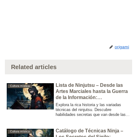
origami
Related articles
Lista de Ninjutsu – Desde las
Cultura mística
Artes Marciales hasta la Guerra
de la Información:
Descubriendo la Naturaleza
Explora la rica historia y las variadas
Multifacética del Ninja
técnicas del ninjutsu. Descubre
habilidades secretas que van desde las
artes marciales, jujutsu, esgrima,
shuriken y disfraces hasta sofisticadas
estrategias de recopilación de
Catálogo de Técnicas Ninja –
Cultura mística
información.
Los Secretos del Sigilo: