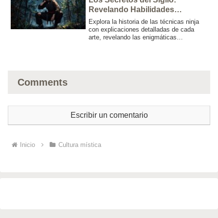
Revelando Habilidades
Extraordinarias Ocultas
Explora la historia de las técnicas ninja
con explicaciones detalladas de cada
arte, revelando las enigmáticas
habilidades sobrenaturales y tradiciones
que han perfeccionado los ninjas.
Sumérgete en la fusión del ninjutsu con la
ficción moderna.
Comments
Escribir un comentario
Inicio
Cultura mística