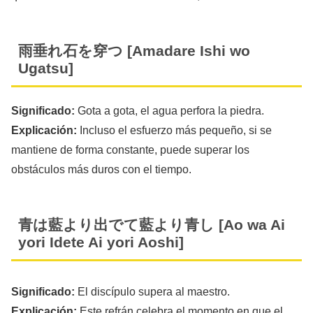
雨垂れ石を穿つ [Amadare Ishi wo
Ugatsu]
Significado:
Gota a gota, el agua perfora la piedra.
Explicación:
Incluso el esfuerzo más pequeño, si se
mantiene de forma constante, puede superar los
obstáculos más duros con el tiempo.
青は藍より出でて藍より青し [Ao wa Ai
yori Idete Ai yori Aoshi]
Significado:
El discípulo supera al maestro.
Explicación:
Este refrán celebra el momento en que el