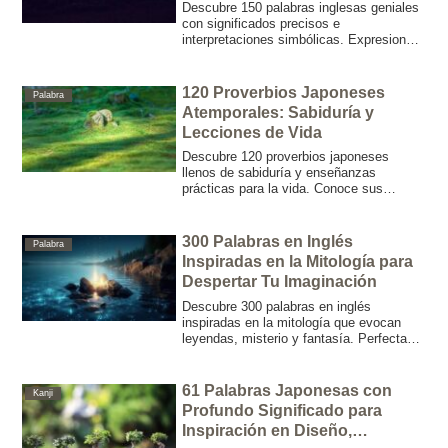
Descubre 150 palabras inglesas geniales
con significados precisos e
interpretaciones simbólicas. Expresiones
inspiradoras para potenciar tu creatividad
y aprendizaje.
120 Proverbios Japoneses
Palabra
Atemporales: Sabiduría y
Lecciones de Vida
Descubre 120 proverbios japoneses
llenos de sabiduría y enseñanzas
prácticas para la vida. Conoce sus
traducciones al español, y compáralos
con refranes hispanos que reflejan
valores universales.
300 Palabras en Inglés
Palabra
Inspiradas en la Mitología para
Despertar Tu Imaginación
Descubre 300 palabras en inglés
inspiradas en la mitología que evocan
leyendas, misterio y fantasía. Perfectas
para enriquecer tu vocabulario, inspirar tu
escritura creativa y potenciar tu marca.
61 Palabras Japonesas con
Kanji
Profundo Significado para
Inspiración en Diseño,