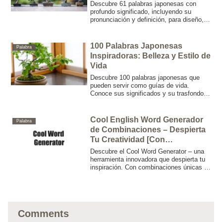
Branding y Tatuajes
Descubre 61 palabras japonesas con
profundo significado, incluyendo su
pronunciación y definición, para diseño,
branding e inspiración para tatuajes.
Eleva tus proyectos creativos con la
elegante profundidad de la estética
100 Palabras Japonesas
Palabra
japonesa.
Inspiradoras: Belleza y Estilo de
Vida
Descubre 100 palabras japonesas que
pueden servir como guías de vida.
Conoce sus significados y su trasfondo
para superar desafíos y fomentar tu
crecimiento personal.
Cool English Word Generador
Palabra
de Combinaciones – Despierta
Tu Creatividad [Con
significado]
Descubre el Cool Word Generator – una
herramienta innovadora que despierta tu
inspiración. Con combinaciones únicas y
aleatorias de palabras en inglés, nuestro
generador impulsa tus proyectos
creativos, desde el diseño de logos hasta
sesiones de brainstorming.
Comments