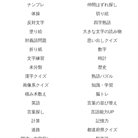
ナンプレ
仲間はずれ探し
体操
切り絵
反対文字
四字熟語
塗り絵
大きな文字の読み物
対義語問題
思い出しクイズ
折り紙
数字
文字練習
時計
未分類
歴史
漢字クイズ
熟語パズル
画像系クイズ
知識・学習
積み木数え
脳トレ
英語
言葉の並び替え
言葉探し
言語能力UP
計算
記憶力
迷路
都道府県クイズ