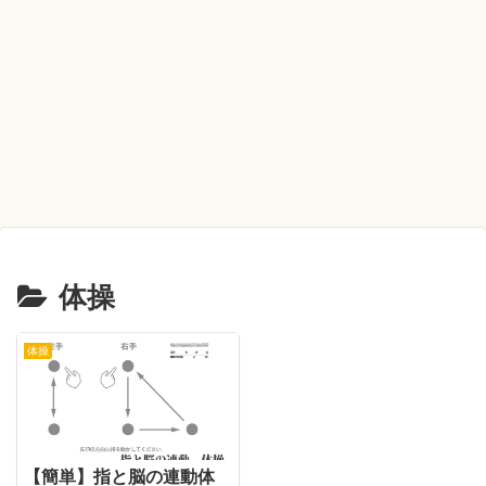
体操
体操
【簡単】指と脳の連動体