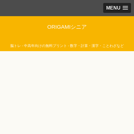
MENU
ORIGAMIシニア
脳トレ - 中高年向けの無料プリント - 数字・計算・漢字・ことわざなど