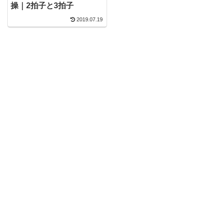
操｜2拍子と3拍子
2019.07.19