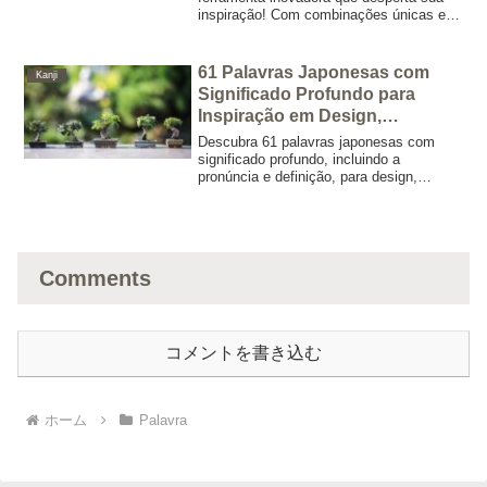
inspiração! Com combinações únicas e
aleatórias de palavras em inglês, nosso
gerador impulsiona seus projetos
criativos, do design de logotipo ao
61 Palavras Japonesas com
Kanji
brainstorming.
Significado Profundo para
Inspiração em Design,
Branding e Tatuagens
Descubra 61 palavras japonesas com
significado profundo, incluindo a
pronúncia e definição, para design,
branding e inspiração para tatuagens.
Eleve seus projetos criativos com a
elegante profundidade da estética
japonesa.
Comments
コメントを書き込む
ホーム
Palavra