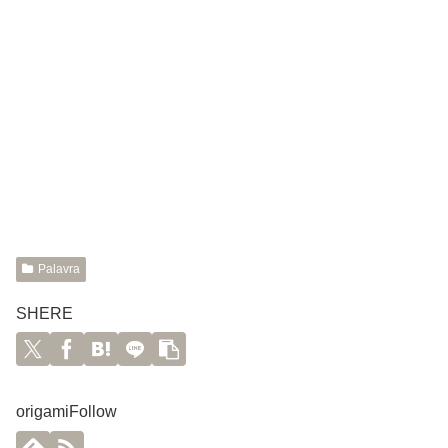
Palavra
SHERE
origamiFollow