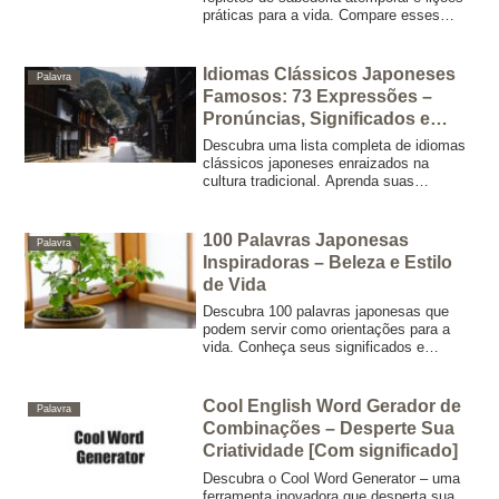
práticas para a vida. Compare esses
ditados tradicionais com provérbios
portugueses conhecidos e veja como
eles inspiram comportamentos e atitudes
Idiomas Clássicos Japoneses
Palavra
até hoje.
Famosos: 73 Expressões –
Pronúncias, Significados e
Explicações
Descubra uma lista completa de idiomas
clássicos japoneses enraizados na
cultura tradicional. Aprenda suas
pronúncias corretas, significados e
histórias para aprimorar suas habilidades
de comunicação e seu entendimento
100 Palavras Japonesas
Palavra
cultural.
Inspiradoras – Beleza e Estilo
de Vida
Descubra 100 palavras japonesas que
podem servir como orientações para a
vida. Conheça seus significados e
contexto para superar desafios e
impulsionar seu crescimento pessoal.
Cool English Word Gerador de
Palavra
Combinações – Desperte Sua
Criatividade [Com significado]
Descubra o Cool Word Generator – uma
ferramenta inovadora que desperta sua