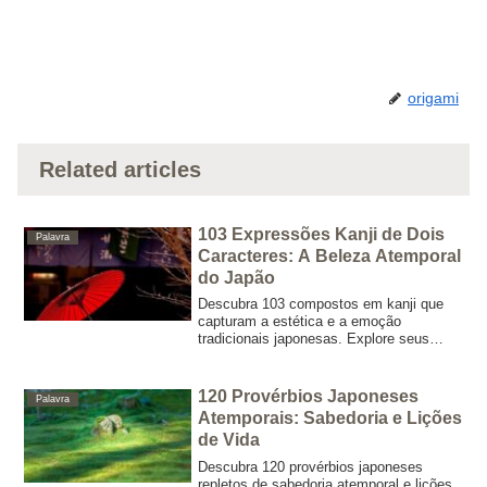
origami
Related articles
103 Expressões Kanji de Dois
Palavra
Caracteres: A Beleza Atemporal
do Japão
Descubra 103 compostos em kanji que
capturam a estética e a emoção
tradicionais japonesas. Explore seus
significados, contextos culturais e
imagens poéticas ideais para nomeação,
escrita criativa e muito mais.
120 Provérbios Japoneses
Palavra
Atemporais: Sabedoria e Lições
de Vida
Descubra 120 provérbios japoneses
repletos de sabedoria atemporal e lições