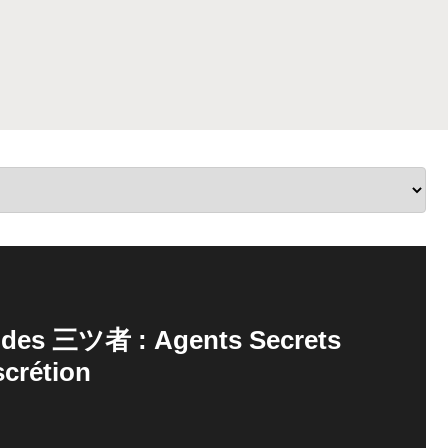
et des 三ツ者 : Agents Secrets
scrétion