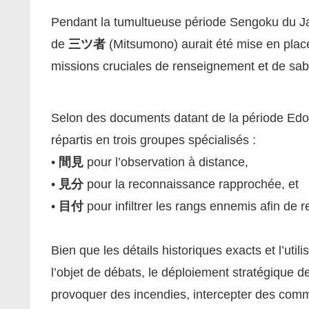
Pendant la tumultueuse période Sengoku du Ja
de
三ツ者
(Mitsumono) aurait été mise en plac
missions cruciales de renseignement et de sa
Selon des documents datant de la période Edo, 
répartis en trois groupes spécialisés :
•
間見
pour l’observation à distance,
•
見分
pour la reconnaissance rapprochée, et
•
目付
pour infiltrer les rangs ennemis afin de r
Bien que les détails historiques exacts et l’util
l’objet de débats, le déploiement stratégique 
provoquer des incendies, intercepter des commu