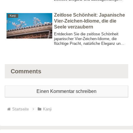
Bilder verkörpern. Entdecken Sie
exquisite Typografie und Bedeutungen –
ideal für Namensgebung und kreative
Zeitlose Schönheit: Japanische
Kanji
Charakterinspiration.
Vier-Zeichen-Idiome, die die
Seele verzaubern
Entdecken Sie die zeitlose Schönheit
japanischer Vier-Zeichen-Idiome, die
flüchtige Pracht, natürliche Eleganz und
kulturelle Tiefe ausdrücken. Unser
Leitfaden bietet detaillierte Übersetzungen
und kulturelle Einblicke in Yojijukugo –
perfekt für Sprachliebhaber, Kreative und
Marketingprofis.
Comments
Einen Kommentar schreiben
Startseite
Kanji