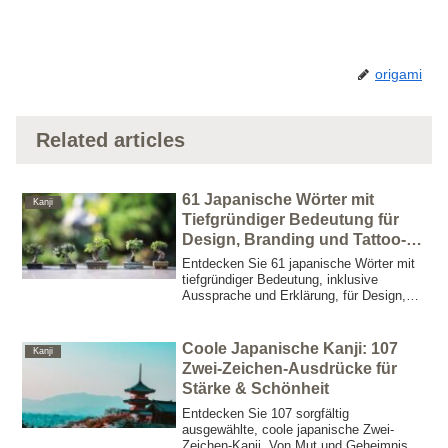
origami
Related articles
61 Japanische Wörter mit
Kanji
Tiefgründiger Bedeutung für
Design, Branding und Tattoo-
Inspiration
Entdecken Sie 61 japanische Wörter mit
tiefgründiger Bedeutung, inklusive
Aussprache und Erklärung, für Design,
Branding und Tattoo-Inspiration. Erhöhen
Sie Ihre kreativen Projekte mit der tiefen
Eleganz japanischer Ästhetik.
Coole Japanische Kanji: 107
Kanji
Zwei-Zeichen-Ausdrücke für
Stärke & Schönheit
Entdecken Sie 107 sorgfältig
ausgewählte, coole japanische Zwei-
Zeichen-Kanji. Von Mut und Geheimnis