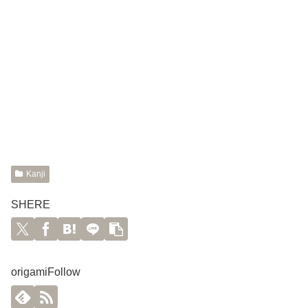
Kanji
SHERE
origamiFollow