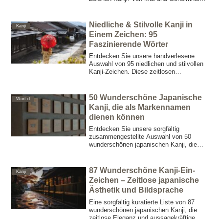
bis hin zu Naturgewalten und mythischem
Glanz – ideal als Inspirationsquelle für
Namen, Mottos und kreative Projekte.
Niedliche & Stilvolle Kanji in
Kanji
Einem Zeichen: 95
Faszinierende Wörter
Entdecken Sie unsere handverlesene
Auswahl von 95 niedlichen und stilvollen
Kanji-Zeichen. Diese zeitlosen
japanischen Wörter – die traditionellen
Charme mit modernem Flair verbinden –
sind ideal für Namensgebungen,
50 Wunderschöne Japanische
Wort-d
Charakterdesign und kreative Projekte.
Kanji, die als Markennamen
dienen können
Entdecken Sie unsere sorgfältig
zusammengestellte Auswahl von 50
wunderschönen japanischen Kanji, die
sich ideal als Markennamen eignen.
Vereinen Sie traditionelle Eleganz mit
modernem Stil.
87 Wunderschöne Kanji-Ein-
Kanji
Zeichen – Zeitlose japanische
Ästhetik und Bildsprache
Eine sorgfältig kuratierte Liste von 87
wunderschönen japanischen Kanji, die
zeitlose Eleganz und aussagekräftige