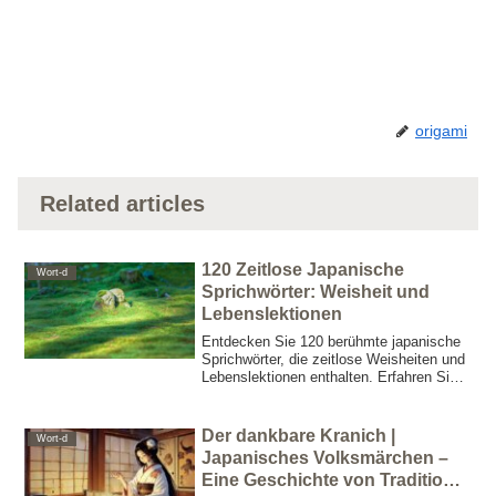
origami
Related articles
120 Zeitlose Japanische
Wort-d
Sprichwörter: Weisheit und
Lebenslektionen
Entdecken Sie 120 berühmte japanische
Sprichwörter, die zeitlose Weisheiten und
Lebenslektionen enthalten. Erfahren Sie,
wie diese traditionellen Sprüche – oft im
Vergleich zu bekannten deutschen
Redensarten – auch heute noch
Der dankbare Kranich |
Wort-d
inspirieren.
Japanisches Volksmärchen –
Eine Geschichte von Tradition