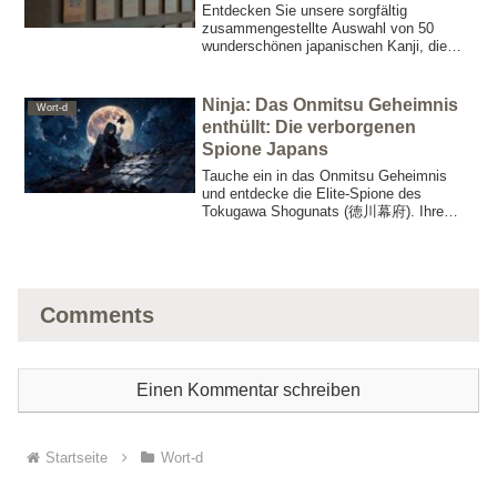
Entdecken Sie unsere sorgfältig
zusammengestellte Auswahl von 50
wunderschönen japanischen Kanji, die
sich ideal als Markennamen eignen.
Vereinen Sie traditionelle Eleganz mit
modernem Stil.
Ninja: Das Onmitsu Geheimnis
Wort-d
enthüllt: Die verborgenen
Spione Japans
Tauche ein in das Onmitsu Geheimnis
und entdecke die Elite-Spione des
Tokugawa Shogunats (徳川幕府). Ihre
gewagte Spionage und meisterhafte
Tarnung haben die Ninja-Mythologie neu
definiert. Erlebe ihre faszinierende Welt!
Comments
Einen Kommentar schreiben
Startseite
Wort-d