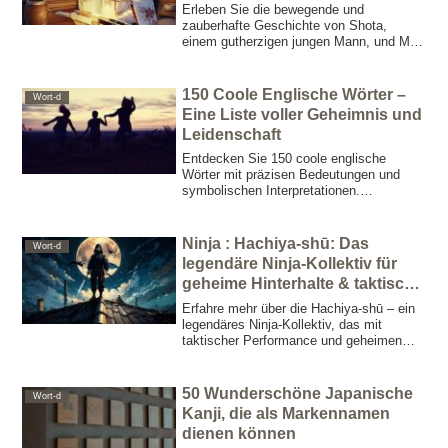
und Geheimnis
Erleben Sie die bewegende und
zauberhafte Geschichte von Shota,
einem gutherzigen jungen Mann, und Miu,
dem Kranichgeist, der gekommen ist, um
einen Gefallen zu erwidern. Entdecken
Sie die Geheimnisse, die im Schein des
150 Coole Englische Wörter –
Wort-d
Mondes gewoben werden, und das
Eine Liste voller Geheimnis und
bewegende Ende, das Ihr Herz berühren
Leidenschaft
wird.
Entdecken Sie 150 coole englische
Wörter mit präzisen Bedeutungen und
symbolischen Interpretationen.
Inspirierende Ausdrücke, die Ihre
Kreativität und Sprachkenntnisse fördern.
Ninja : Hachiya‑shū: Das
Wort-d
legendäre Ninja‑Kollektiv für
geheime Hinterhalte & taktische
Performance
Erfahre mehr über die Hachiya‑shū – ein
legendäres Ninja‑Kollektiv, das mit
taktischer Performance und geheimen
Hinterhalten den Krieg revolutionierte.
50 Wunderschöne Japanische
Wort-d
Kanji, die als Markennamen
dienen können