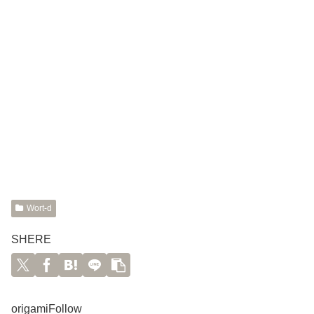
Wort-d
SHERE
origamiFollow