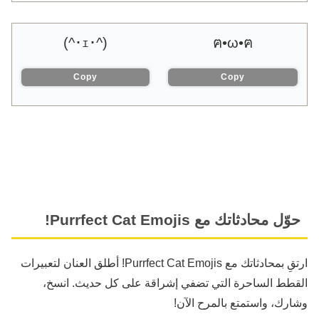
(^･ｪ･^)
ฅ•ω•ฅ
Copy
Copy
حوّل محادثاتك مع Purrfect Cat Emojis!
ارتقِ بمحادثاتك مع Purrfect Cat Emojis! أطلق العنان لتعبيرات
القطط الساحرة التي تضفي إشراقة على كل حديث. انسخ،
وشارك، واستمتع بالمرح الآن!