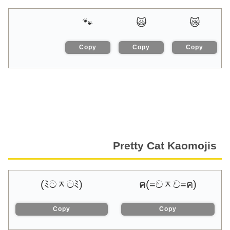
🐾
🙀
😿
Copy
Copy
Copy
Pretty Cat Kaomojis
(ﾐටᆽටﾐ)
ฅ(=චᆽච=ฅ)
Copy
Copy