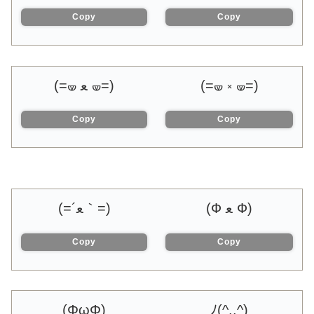
Copy
Copy
(=🝦 ༝ 🝦=)
(=🝦 ﻌ 🝦=)
Copy
Copy
(Ф ﻌ Ф)
(=｀ﻌ´=)
Copy
Copy
(ΦωΦ)
(^..^)ﾉ