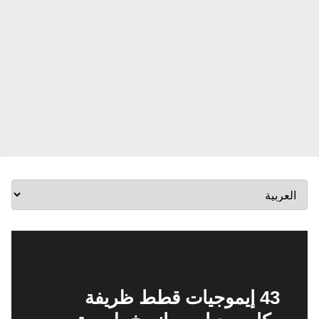
43 إيموجيات قطط ظريفة