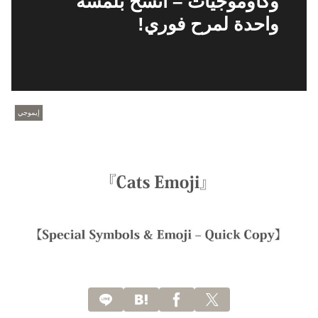
وكاوموجيات – انسخ بلمسة
واحدة لمرح فوري!
إيموجي