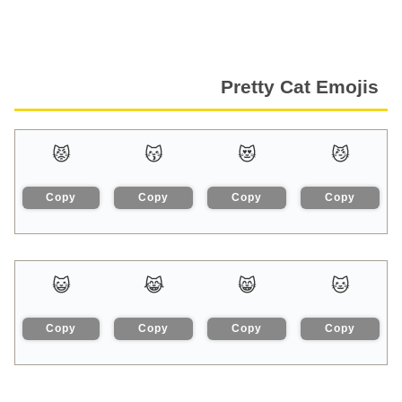
Pretty Cat Emojis
😾
😽
😻
😼
Copy
Copy
Copy
Copy
😺
😹
😸
🐱
Copy
Copy
Copy
Copy