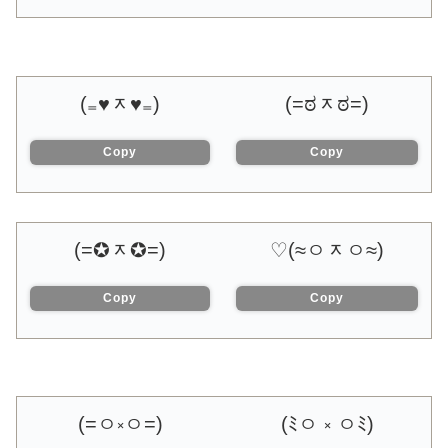
(₌♥ᆽ♥₌)
(=ಠᆽಠ=)
Copy
Copy
(=✪ᆽ✪=)
(≈ㅇᆽㅇ≈)♡
Copy
Copy
(=ㅇ༝ㅇ=)
(ﾐㅇ ༝ ㅇﾐ)