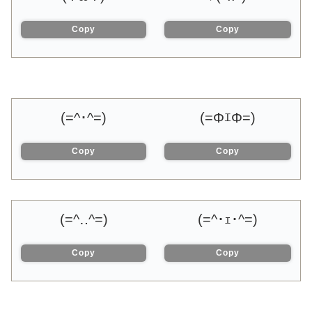
Copy
Copy
(=^･^=)
(=ΦｴΦ=)
Copy
Copy
(=^‥^=)
(=^･ｪ･^=)
Copy
Copy