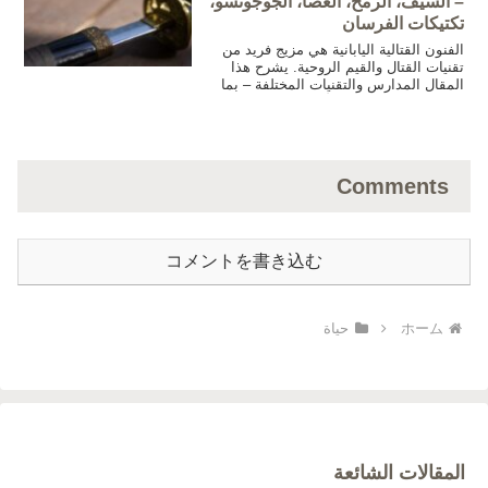
– السيف، الرمح، العصا، الجوجوتسو،
تكتيكات الفرسان
الفنون القتالية اليابانية هي مزيج فريد من
تقنيات القتال والقيم الروحية. يشرح هذا
المقال المدارس والتقنيات المختلفة – بما
في ذلك الكينجوتسو، الأسلحة طويلة المدى،
الجوجوتسو، الأسلحة المخفية، الرماية،
تكتيكات الفرسان، فنون القتال بالدرع
والحروب المائية – مع تسليط الضوء على
خلفياتها التاريخية.
Comments
コメントを書き込む
ホーム
حياة
المقالات الشائعة