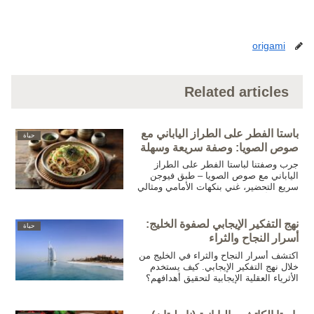
origami
Related articles
باستا الفطر على الطراز الياباني مع
حياة
صوص الصويا: وصفة سريعة وسهلة
جرب وصفتنا لباستا الفطر على الطراز
الياباني مع صوص الصويا – طبق فيوجن
سريع التحضير، غني بنكهات الأمامي ومثالي
لعشاء الأسبوع!
نهج التفكير الإيجابي لصفوة الخليج:
حياة
أسرار النجاح والثراء
اكتشف أسرار النجاح والثراء في الخليج من
خلال نهج التفكير الإيجابي. كيف يستخدم
الأثرياء العقلية الإيجابية لتحقيق أهدافهم؟
تعلم الآن!