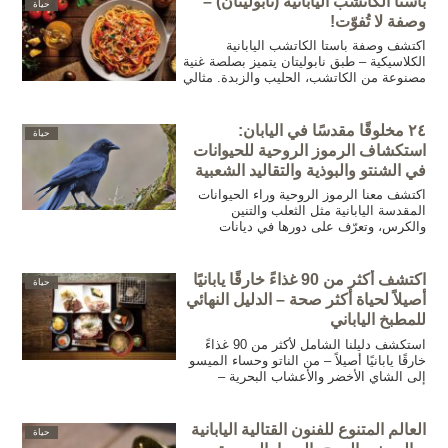
باستا الكاتشب اليابانية (نابوليتان) –
حياة
وصفة لا تُفوّت!
اكتشف وصفة باستا الكاتشب اليابانية
الكلاسيكية – طبق نابوليتان يتميز بصلصة غنية
مصنوعة من الكاتشب، الحليب والزبدة. مثالي
لعشاء سريع وشهي!
٢٤ مخلوقًا مقدسًا في اليابان:
حياة
استكشاف الرموز الروحية للحيوانات
في الشنتو والبوذية والتقاليد الشعبية
اكتشف معنا الرموز الروحية وراء الحيوانات
المقدسة اليابانية مثل الثعلب والتنين
والكرس، وتعرّف على دورها في ديانات
الشنتو والبوذية والتقاليد الشعبية. استلهم من
أسرار هذه الكائنات قوة الروحانيات اليابانية
لتطبيقها في حياتك اليومية.
اكتشف أكثر من 90 غذاءً خارقًا يابانيًا
حياة
أصيلاً لحياة أكثر صحة – الدليل النهائي
للمطبخ الياباني
استكشف دليلنا الشامل لأكثر من 90 غذاءً
خارقًا يابانيًا أصيلاً – من الناتو وحساء الميسو
إلى الشاي الأخضر والأعشاب البحرية –
لتعزيز صحتك وحيويتك. اعتمد المطبخ الياباني
التقليدي لنمط حياة متوازن وصحي.
العالم المتنوع للفنون القتالية اليابانية
حياة