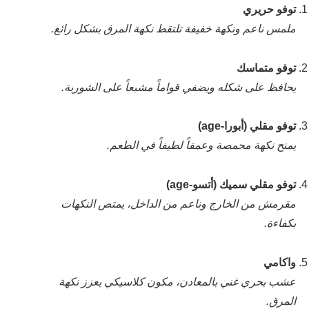
توفو حريري
ملمس ناعم ونكهة خفيفة تلتقط نكهة المرق بشكل رائع.
توفو متماسك
يحافظ على شكله ويضفي قواماً مشبعاً على الشوربة.
توفو مقلي (أبورا-age)
يمنح نكهة محمصة وعمقاً لطيفاً في الطعم.
توفو مقلي سميك (أتسو-age)
مقرمش من الخارج وناعم من الداخل، يمتص النكهات
بكفاءة.
واكامي
عشب بحري غني بالمعادن، مكون كلاسيكي يعزز نكهة
المرق.