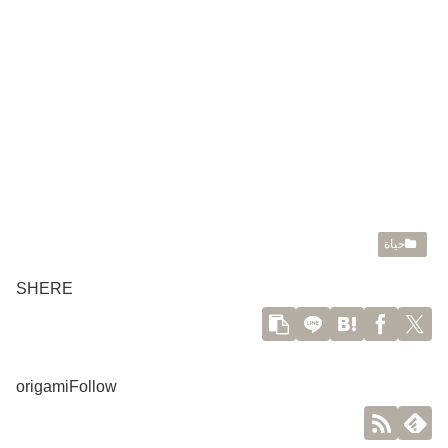
حياة
SHERE
origamiFollow