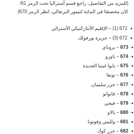
(للمزيد من التفاصيل، راجع قسم أستراليا تحت الرمز 61؛
كان مخصصًا في البداية لتيمور البرتغالي، انظر الرمز 670)
672 (1) – الإقليم الأنتاركتيكي الأسترالي
672 (3) – جزيرة نورفولك
673
– بروناي
674
– ناورو
675
– بابوا غينيا الجديدة
676
– تونغا
677
– جزر سليمان
678
– فانواتو
679
– فيجي
680
– بالاو
681
– ولليس وفوتونا
682
– جزر كوك