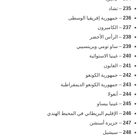
235
– تشاد
236
– جمهورية إفريقيا الوسطى
237
– الكاميرون
238
– الرأس الأخضر
239
– ساو تومي وبرينسيبي
240
– غينيا الاستوائية
241
– الغابون
242
– جمهورية الكونغو
243
– جمهورية الكونغو الديمقراطية
244
– أنغولا
245
– غينيا بيساو
246
– الإقليم البريطاني في المحيط الهندي
247
– جزيرة أسنشن
248
– سيشيل