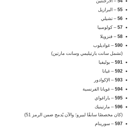
54
– الأرجنتين
55
– البرازيل
56
– تشيلي
57
– كولومبيا
58
– فنزويلا
590
– غواديلوب
(تشمل سانت بارتيليمي وسانت مارتين)
591
– بوليفيا
592
– غيانا
593
– الإكوادور
594
– غويانا الفرنسية
595
– باراغواي
596
– مارتينيك
(كان مخصصًا سابقًا لبيرو؛ والآن يُدمج ضمن الرمز 51)
597
– سورينام