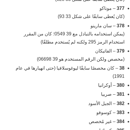
377
– موناكو
(كان يُعطى سابقًا على شكل 33 93)
378
– سان مارينو
(يمكن استخدامه بالتبادل مع 39 0549؛ كان من المقرر
استخدام الرمز 295 ولكنه لم يُستخدم مطلقًا)
379
– الفاتيكان
(مخصص ولكن الرقم المستخدم هو 39 06698)
38
– كان مخصصًا سابقًا ليوغوسلافيا (حتى انهيارها في عام
1991)
380
– أوكرانيا
381
– صربيا
382
– الجبل الأسود
383
– كوسوفو
384
– غير مُخصص