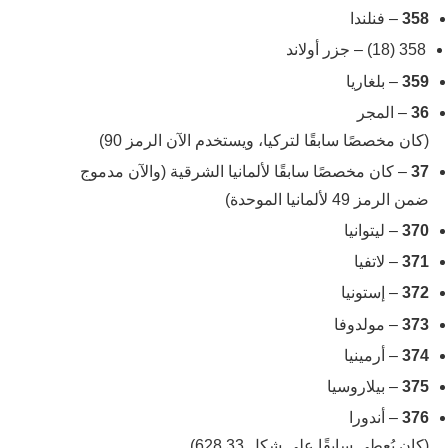
358
– فنلندا
358 (18) – جزر أولاند
359
– بلغاريا
36
– المجر
(كان مخصصًا سابقًا لتركيا، ويستخدم الآن الرمز 90)
37
– كان مخصصًا سابقًا لألمانيا الشرقية (والآن مدموج
ضمن الرمز 49 لألمانيا الموحدة)
370
– ليتوانيا
371
– لاتفيا
372
– إستونيا
373
– مولدوفا
374
– أرمينيا
375
– بيلاروسيا
376
– أندورا
(كان يُعطى سابقًا على شكل 33 628)