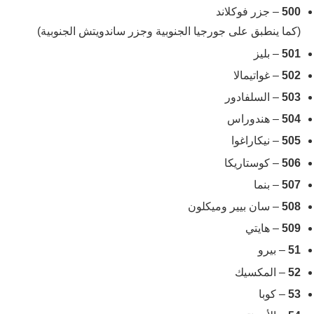
500
– جزر فوكلاند
(كما ينطبق على جورجيا الجنوبية وجزر ساندويتش الجنوبية)
501
– بليز
502
– غواتيمالا
503
– السلفادور
504
– هندوراس
505
– نيكاراغوا
506
– كوستاريكا
507
– بنما
508
– سان بيير وميكلون
509
– هايتي
51
– بيرو
52
– المكسيك
53
– كوبا