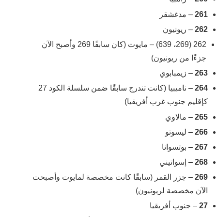
261
– مدغشقر
262
– ريونيون
262 (269، 639) – مايوت (كان سابقًا 269 وأصبح الآن
جزءًا من ريونيون)
263
– زيمبابوي
264
– ناميبيا (كانت تندرج سابقًا ضمن سلسلة الكود 27
كإقليم جنوب غرب أفريقيا)
265
– مالاوي
266
– ليسوتو
267
– بوتسوانا
268
– إسواتيني
269
– جزر القمر (سابقًا كانت مخصصة لمايوت وأصبحت
الآن مخصصة لريونيون)
27
– جنوب أفريقيا