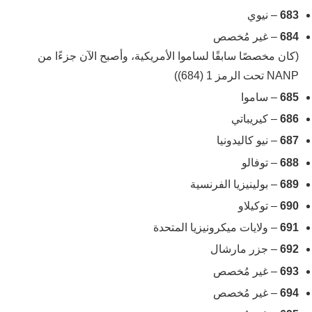
683
– نيوي
684
– غير مُخصص
(كان مخصصًا سابقًا لساموا الأمريكية، وأصبح الآن جزءًا من
NANP تحت الرمز 1 (684))
685
– ساموا
686
– كيريباتي
687
– نيو كاليدونيا
688
– توفالو
689
– بولينيزيا الفرنسية
690
– توكيلاو
691
– ولايات ميكرونيزيا المتحدة
692
– جزر مارشال
693
– غير مُخصص
694
– غير مُخصص