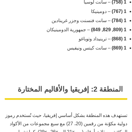
1 (758)
– سانت لوسيا
1 (767)
– دومينيكا
1 (784)
– سانت فنسنت وجزر غرينادين
1 (809, 829, 849)
– جمهورية الدومينيكان
1 (868)
– ترينيداد وتوباغو
1 (869)
– سانت كيتس ونيفيس
المنطقة 2: إفريقيا والأقاليم المختارة
تستهدف هذه المنطقة بشكل أساسي إفريقيا، حيث تُستخدم رموز
دولية مكوّنة من رقمين (20، 27) مع سبع مجموعات من الأكواد
المكوّنة من ثلاث أرقام (من 21x إلى 26x و29x). كما تشمل