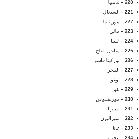
220
– غامبيا
221
– السنغال
222
– موريتانيا
223
– مالي
224
– غينيا
225
– ساحل العاج
226
– بوركينا فاسو
227
– النيجر
228
– توغو
229
– بنين
230
– موريشيوس
231
– ليبيريا
232
– سيراليون
233
– غانا
234
– نيجيريا