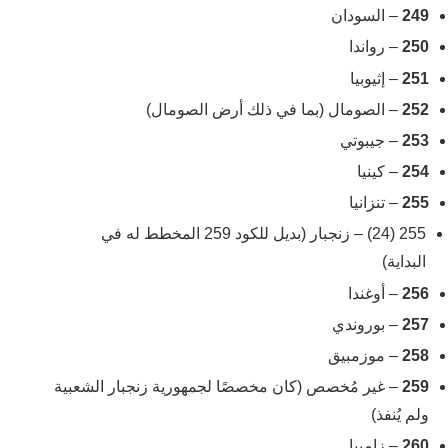
249
– السودان
250
– رواندا
251
– إثيوبيا
252
– الصومال (بما في ذلك أرض الصومال)
253
– جيبوتي
254
– كينيا
255
– تنزانيا
255 (24) – زنجبار (بديل للكود 259 المخطط له في
البداية)
256
– أوغندا
257
– بوروندي
258
– موزمبيق
259
– غير مُخصص (كان مخصصًا لجمهورية زنجبار الشعبية
ولم يُنفذ)
260
– زامبيا