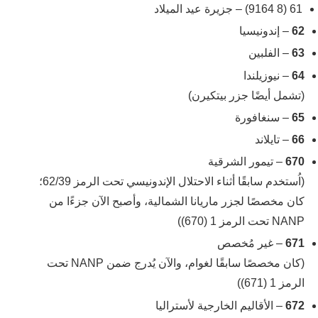
61 (8 9164) – جزيرة عيد الميلاد
62
– إندونيسيا
63
– الفلبين
64
– نيوزيلندا
(تشمل أيضًا جزر بيتكيرن)
65
– سنغافورة
66
– تايلاند
670
– تيمور الشرقية
(اُستخدم سابقًا أثناء الاحتلال الإندونيسي تحت الرمز 62/39؛
كان مخصصًا لجزر ماريانا الشمالية، وأصبح الآن جزءًا من
NANP تحت الرمز 1 (670))
671
– غير مُخصص
(كان مخصصًا سابقًا لغوام، والآن يُدرج ضمن NANP تحت
الرمز 1 (671))
672
– الأقاليم الخارجية لأستراليا