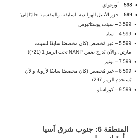
598
– أورغواي
599
– جزر الأنتيل الهولندية السابقة، والمقسمة حاليًا إلى:
599 3 – سينت يوستاتيوس
599 4 – سابا
599 5 – غير مُخصص (كان مخصصًا سابقًا لسينت
مارتن، والآن يُدرج ضمن NANP تحت الرمز 1 (721))
599 7 – بونير
599 8 – غير مُخصص (كان مخصصًا سابقًا لأروبا، والآن
يُستخدم الرمز 297)
599 9 – كوراساو
المنطقة 6: جنوب شرق آسيا