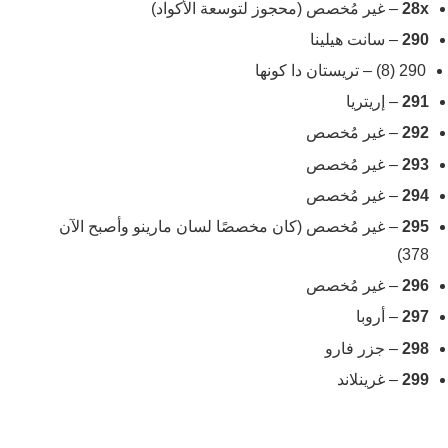
28x
– غير مُخصص (محجوز لتوسعة الأكواد)
290
– سانت هيلينا
290 (8) – تريستان دا كونها
291
– إريتريا
292
– غير مُخصص
293
– غير مُخصص
294
– غير مُخصص
295
– غير مُخصص (كان مخصصًا لسان مارينو وأصبح الآن
378)
296
– غير مُخصص
297
– أروبا
298
– جزر فارو
299
– غرينلاند