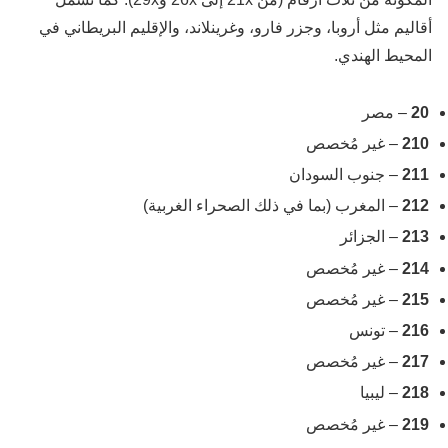
أقاليم مثل أروبا، وجزر فارو، وغرينلاند، والإقليم البريطاني في
المحيط الهندي.
20
– مصر
210
– غير مُخصص
211
– جنوب السودان
212
– المغرب (بما في ذلك الصحراء الغربية)
213
– الجزائر
214
– غير مُخصص
215
– غير مُخصص
216
– تونس
217
– غير مُخصص
218
– ليبيا
219
– غير مُخصص