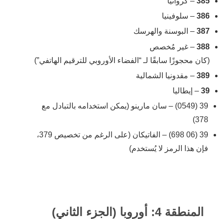
385
– كرواتيا
386
– سلوفينيا
387
– البوسنة والهرسك
388
– غير مُخصص
(كان محجوزًا سابقًا لـ “الفضاء الأوروبي للترقيم الهاتفي”)
389
– مقدونيا الشمالية
39
– إيطاليا
39 (0549) – سان مارينو (يمكن استخدامه بالتبادل مع
378)
39 (06 698) – الفاتيكان (على الرغم من تخصيص 379،
فإن هذا الرمز لا يُستخدم)
المنطقة 4: أوروبا (الجزء الثاني)