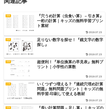
関連記事
『穴うめ計算（虫食い算） – 引き算』
算数
一桁の計算｜キッズの無料学習プリン
ト素材
2019.07.23
足りない数字を探せ！『鏡文字の数字
算数
探し』
2019.07.23
超便利！『単位換算の早見表』無料プ
算数
リント｜小学性の算数
2019.07.23
いくつずつ増える？『連続穴埋め計算
計算
問題』無料問題プリント｜キッズの無
料学習-印刷して使える教材
2019.07.23
『長い計算問題 – 足し算』｜キッズの
算数