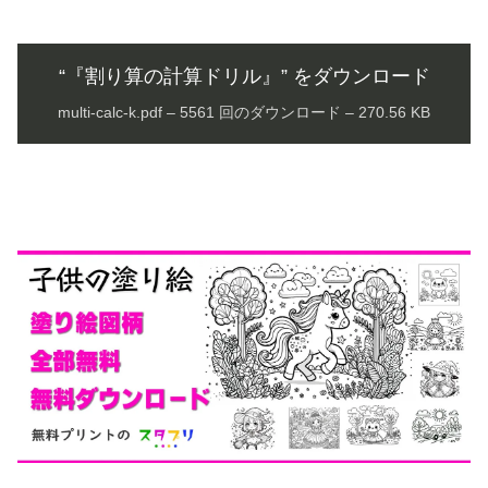
“『割り算の計算ドリル』” をダウンロード
multi-calc-k.pdf – 5561 回のダウンロード – 270.56 KB