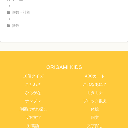
算数・計算
算数
ORIGAMI KIDS
10個クイズ
ABCカード
ことわざ
これなあに？
ひらがな
カタカナ
ナンプレ
ブロック数え
仲間はずれ探し
体操
反対文字
回文
対義語
文字探し