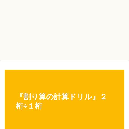
『割り算の計算ドリル』２
桁÷１桁