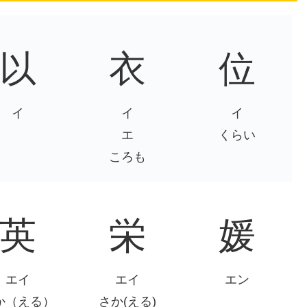
e
以
衣
位
イ
イ
イ
エ
くらい
ころも
英
栄
媛
エイ
エイ
エン
か（える）
さか(える)