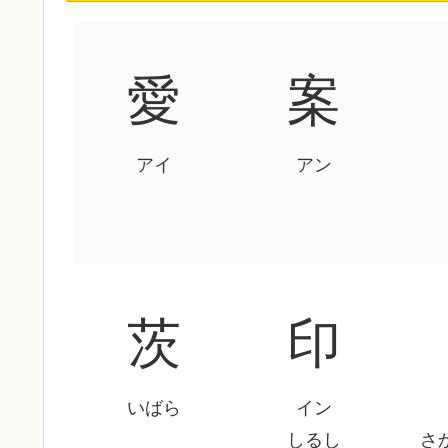
愛
案
アイ
アン
茨
印
いばら
イン
しるし
さ