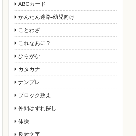
ABCカード
かんたん迷路-幼児向け
ことわざ
これなあに？
ひらがな
カタカナ
ナンプレ
ブロック数え
仲間はずれ探し
体操
反対文字