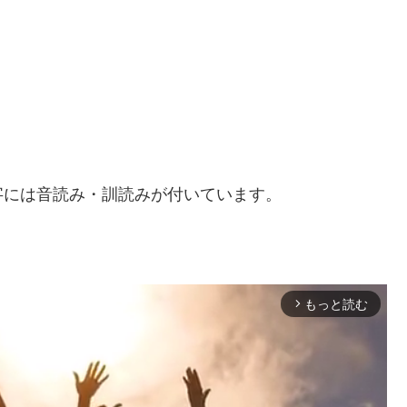
字には音読み・訓読みが付いています。
もっと読む
arrow_forward_ios