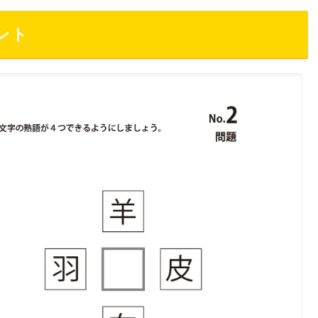
M
ント
u
t
e