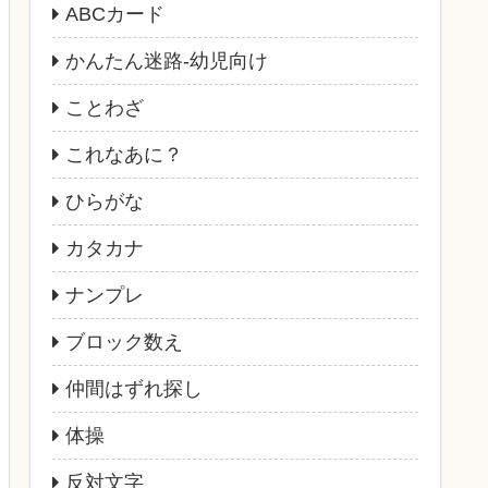
ABCカード
かんたん迷路-幼児向け
ことわざ
これなあに？
ひらがな
カタカナ
ナンプレ
ブロック数え
仲間はずれ探し
体操
反対文字