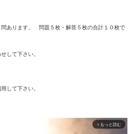
０問あります。 問題５枚・解答５枚の合計１０枚で
わせして下さい。
利用して下さい。
もっと読む
arrow_forward_ios