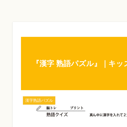
『漢字 熟語パズル』｜キ
漢字熟語パズル