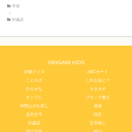
学習
対義語
ORIGAMI KIDS
10個クイズ
ABCカード
ことわざ
これなあに？
ひらがな
カタカナ
ナンプレ
ブロック数え
仲間はずれ探し
体操
反対文字
回文
対義語
文字探し
早口言葉
時計